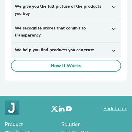
We give you the full picture of the products
expand_more
you buy
We recognise stores that commit to
expand_more
transparency
We help you find products you can trust
expand_more
How It Works
Back to top
Product
Solution
Product reviews
For dropshippers