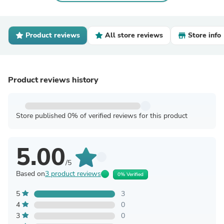
Product reviews
All store reviews
Store info
Product reviews history
Store published 0% of verified reviews for this product
5.00
/5
Based on
3 product reviews
0% Verified
5
3
4
0
3
0