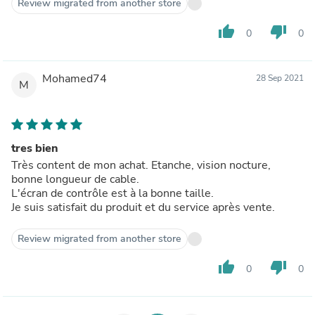
Review migrated from another store
thumb_up
thumb_down
0
0
Mohamed74
28 Sep 2021
M
tres bien
Très content de mon achat. Etanche, vision nocture,
bonne longueur de cable.
L'écran de contrôle est à la bonne taille.
Je suis satisfait du produit et du service après vente.
Review migrated from another store
thumb_up
thumb_down
0
0