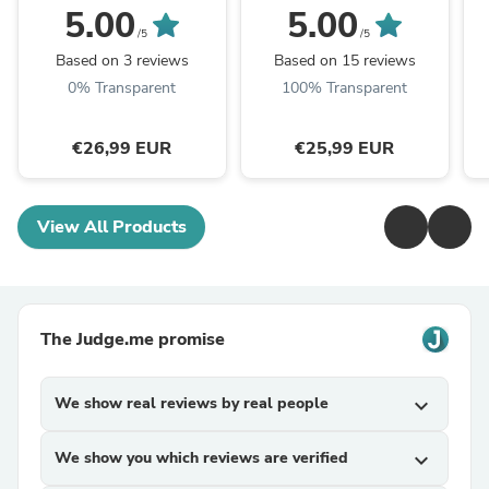
Caleçon Bikini Sèche
sports de plein air
5.00
5.00
Rapide Imprimé Floral
plongée à dégagement
/5
/5
Plage Sport Natation ...
rapide montée sur ...
Based on 3 reviews
Based on 15 reviews
0% Transparent
100% Transparent
€26,99 EUR
€25,99 EUR
View All Products
The Judge.me promise
We show real reviews by real people
expand_more
We show you which reviews are verified
expand_more