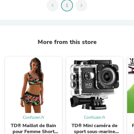
chevron_left
1
chevron_right
More from this store
Confozen.fr
Confozen.fr
TD® Maillot de Bain
TD® Mini caméra de
pour Femme Short
sport sous-marine