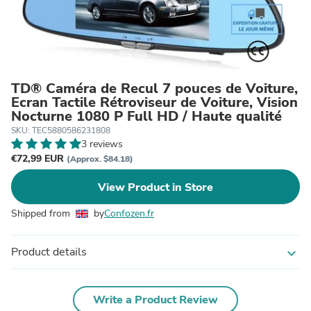
TD® Caméra de Recul 7 pouces de Voiture,
Ecran Tactile Rétroviseur de Voiture, Vision
Nocturne 1080 P Full HD / Haute qualité
SKU: TEC5880586231808
3 reviews
€72,99 EUR
(Approx. $84.18)
View Product in Store
Shipped from
by
Confozen.fr
Product details
expand_more
Write a Product Review