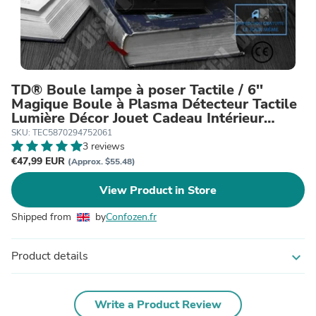
TD® Boule lampe à poser Tactile / 6''
Magique Boule à Plasma Détecteur Tactile
Lumière Décor Jouet Cadeau Intérieur
Décoration
SKU: TEC5870294752061
3 reviews
€47,99 EUR
(Approx. $55.48)
View Product in Store
Shipped from
by
Confozen.fr
Product details
expand_more
Write a Product Review