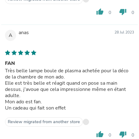
thumb_up
thumb_down
0
0
anas
28 Jul 2023
A
FAN
Très belle lampe boule de plasma achetée pour la déco
de la chambre de mon ado.
Elle est très belle et réagit quand on pose sa main
dessus, j'avoue que cela impressionne même en étant
adulte.
Mon ado est fan.
Un cadeau qui fait son effet
Review migrated from another store
thumb_up
thumb_down
0
0