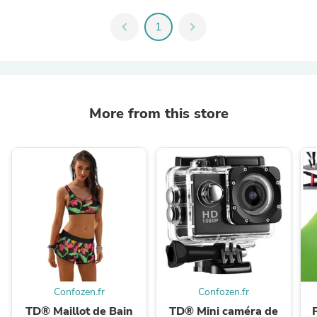
chevron_left
1
chevron_right
More from this store
Confozen.fr
Confozen.fr
TD® Maillot de Bain
TD® Mini caméra de