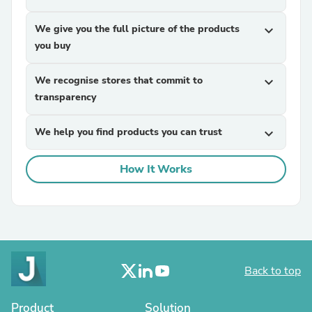
We give you the full picture of the products
expand_more
you buy
We recognise stores that commit to
expand_more
transparency
We help you find products you can trust
expand_more
How It Works
Back to top
Product
Solution