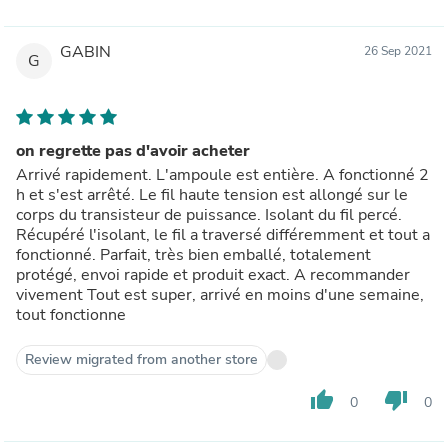
GABIN
26 Sep 2021
G
on regrette pas d'avoir acheter
Arrivé rapidement. L'ampoule est entière. A fonctionné 2
h et s'est arrêté. Le fil haute tension est allongé sur le
corps du transisteur de puissance. Isolant du fil percé.
Récupéré l'isolant, le fil a traversé différemment et tout a
fonctionné. Parfait, très bien emballé, totalement
protégé, envoi rapide et produit exact. A recommander
vivement Tout est super, arrivé en moins d'une semaine,
tout fonctionne
Review migrated from another store
thumb_up
thumb_down
0
0