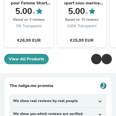
pour Femme Short
sport sous-marine
Caleçon Bikini Sèche
sports de plein air
5.00
5.00
Rapide Imprimé Floral
plongée à dégagement
/5
/5
Plage Sport Natation ...
rapide montée sur ...
Based on 3 reviews
Based on 15 reviews
0% Transparent
100% Transparent
€26,99 EUR
€25,99 EUR
View All Products
The Judge.me promise
We show real reviews by real people
expand_more
We show you which reviews are verified
expand_more