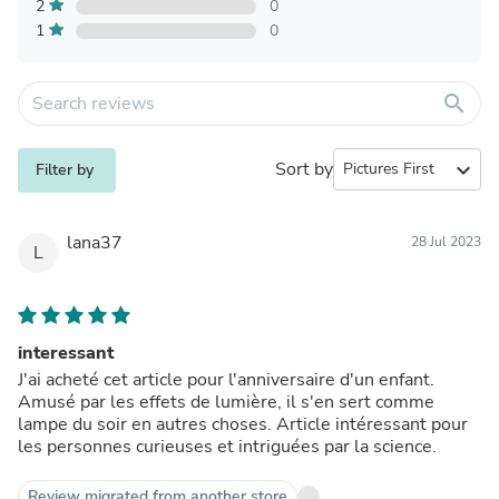
2
0
1
0
search
Sort by
expand_more
Filter by
lana37
28 Jul 2023
L
interessant
J'ai acheté cet article pour l'anniversaire d'un enfant.
Amusé par les effets de lumière, il s'en sert comme
lampe du soir en autres choses. Article intéressant pour
les personnes curieuses et intriguées par la science.
Review migrated from another store