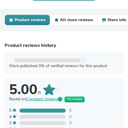
Product reviews
All store reviews
Store info
Product reviews history
Store published 0% of verified reviews for this product
5.00
/5
Based on
6 product reviews
0% Verified
5
6
4
0
3
0