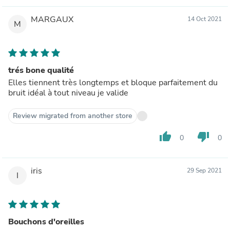
MARGAUX
14 Oct 2021
M
trés bone qualité
Elles tiennent très longtemps et bloque parfaitement du
bruit idéal à tout niveau je valide
Review migrated from another store
thumb_up
thumb_down
0
0
iris
29 Sep 2021
I
Bouchons d'oreilles