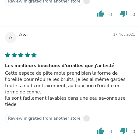
Review migrated from another store
thumb_up
thumb_down
0
0
Ava
17 Nov 2021
A
Les meilleurs bouchons d'oreilles que j'ai testé
Cette espèce de pâte mole prend bien la forme de
l'oreille pour réduire les bruits, je les ai même gardés
toute la nuit contrairement, au bouchon d'oreille en
forme de conne.
Ils sont facilement lavables dans une eau savonneuse
tiède.
Review migrated from another store
thumb_up
thumb_down
0
0