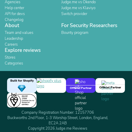
Agencies
Judge.me vs Okendo
Help center
Judge.me vs Klaviyo
API for devs
Switch provider
Changelog
About
For Security Researchers
Team and values
Bounty program
Leadership
Careers
Explore reviews
Stores
Categories
Built for Shopify
Official Partner
Official Partner
Company Registration Number: 12157706
Buckworths 2nd Floor, 1-3 Worship Street, London, England,
EC2A 2AB
Copyright 2026 Judge.me Reviews