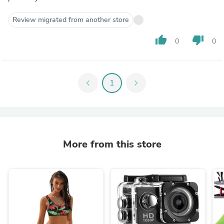
Review migrated from another store
thumb_up
thumb_down
0
0
chevron_left
1
chevron_right
More from this store