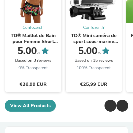
Confozen.fr
Confozen.fr
TD® Maillot de Bain
TD® Mini caméra de
pour Femme Short
sport sous-marine
Caleçon Bikini Sèche
sports de plein air
5.00
5.00
Rapide Imprimé Floral
plongée à dégagement
/5
/5
Plage Sport Natation ...
rapide montée sur ...
Based on 3 reviews
Based on 15 reviews
0% Transparent
100% Transparent
€26,99 EUR
€25,99 EUR
View All Products