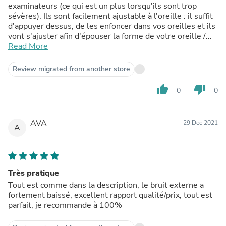
examinateurs (ce qui est un plus lorsqu'ils sont trop
sévères). Ils sont facilement ajustable à l'oreille : il suffit
d'appuyer dessus, de les enfoncer dans vos oreilles et ils
vont s'ajuster afin d'épouser la forme de votre oreille /
retrouver leur forme originelle.
Read More
Je vous les recommande
Review migrated from another store
thumb_up
thumb_down
0
0
AVA
29 Dec 2021
A
Très pratique
Tout est comme dans la description, le bruit externe a
fortement baissé, excellent rapport qualité/prix, tout est
parfait, je recommande à 100%