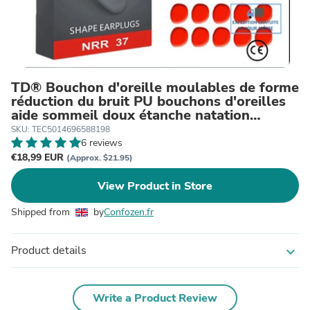
TD® Bouchon d'oreille moulables de forme
réduction du bruit PU bouchons d'oreilles
aide sommeil doux étanche natation
insonorisés
SKU: TEC5014696588198
6 reviews
€18,99 EUR
(Approx. $21.95)
View Product in Store
Shipped from
by
Confozen.fr
Product details
expand_more
Write a Product Review