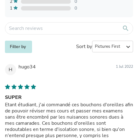
2
0
1
0
search
Sort by
expand_more
Filter by
hugo34
1 Jul 2022
H
SUPER
Etant étudiant, j'ai commandé ces bouchons d'oreilles afin
de pouvoir réviser mes cours et passer mes examens
sans être encombré par les nuisances sonores dues à
mes camarades. Ces bouchons d'oreilles sont
redoutables en terme d'isolation sonore, si bien qu'on
n'entend presque plus personne, y compris les