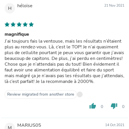
héloïse
21 Nov 2021
H
magnifique
J’ai toujours fais la ventouse, mais les résultats n’étaient
plus au rendez-vous. Là, c’est le TOP! Je n’ai quasiment
plus de cellulite pourtant je peux vous garantir que j’avais
beaucoup de capitons. De plus, j’ai perdu en centimètres!
Chose que je n’attendais pas du tout! Bien évidement il
faut avoir une alimentation équilibré et faire du sport
mais malgré ça je n’avais pas les résultats que j’attendais,
là c’est parfait! Je la recommande à 2000%.
Review migrated from another store
thumb_up
thumb_down
0
0
MARIUS05
14 Oct 2021
M