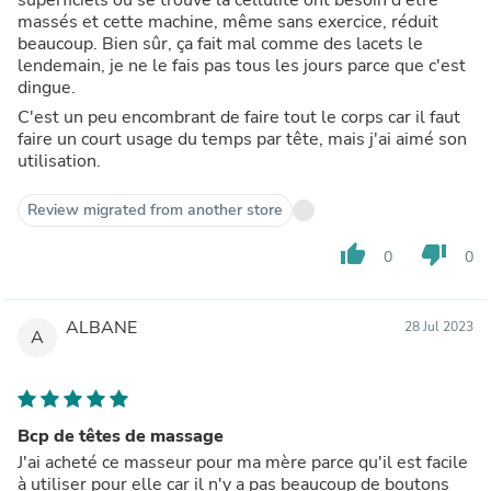
massés et cette machine, même sans exercice, réduit
beaucoup. Bien sûr, ça fait mal comme des lacets le
lendemain, je ne le fais pas tous les jours parce que c'est
dingue.
C'est un peu encombrant de faire tout le corps car il faut
faire un court usage du temps par tête, mais j'ai aimé son
utilisation.
Review migrated from another store
thumb_up
thumb_down
0
0
ALBANE
28 Jul 2023
A
Bcp de têtes de massage
J'ai acheté ce masseur pour ma mère parce qu'il est facile
à utiliser pour elle car il n'y a pas beaucoup de boutons