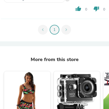
thumb_up
thumb_down
0
0
chevron_left
1
chevron_right
More from this store