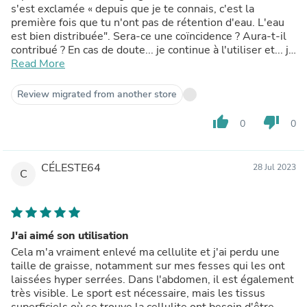
s'est exclamée « depuis que je te connais, c'est la
première fois que tu n'ont pas de rétention d'eau. L'eau
est bien distribuée". Sera-ce une coïncidence ? Aura-t-il
contribué ? En cas de doute... je continue à l'utiliser et... je
le recommande ;)
Read More
Review migrated from another store
thumb_up
thumb_down
0
0
CÉLESTE64
28 Jul 2023
C
J'ai aimé son utilisation
Cela m'a vraiment enlevé ma cellulite et j'ai perdu une
taille de graisse, notamment sur mes fesses qui les ont
laissées hyper serrées. Dans l'abdomen, il est également
très visible. Le sport est nécessaire, mais les tissus
superficiels où se trouve la cellulite ont besoin d'être