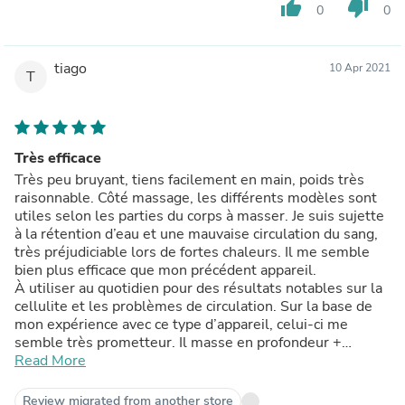
thumb_up
thumb_down
0
0
tiago
10 Apr 2021
T
Très efficace
Très peu bruyant, tiens facilement en main, poids très
raisonnable. Côté massage, les différents modèles sont
utiles selon les parties du corps à masser. Je suis sujette
à la rétention d’eau et une mauvaise circulation du sang,
très préjudiciable lors de fortes chaleurs. Il me semble
bien plus efficace que mon précédent appareil.
À utiliser au quotidien pour des résultats notables sur la
cellulite et les problèmes de circulation. Sur la base de
mon expérience avec ce type d’appareil, celui-ci me
semble très prometteur. Il masse en profondeur +
vibrations + chaleur (très modérée). Je recommande.
Read More
Review migrated from another store