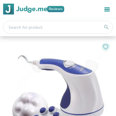
Reviews
search