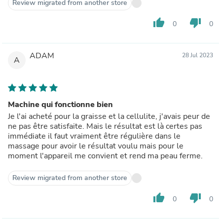
Review migrated from another store
thumb_up
thumb_down
0
0
ADAM
28 Jul 2023
A
Machine qui fonctionne bien
Je l'ai acheté pour la graisse et la cellulite, j'avais peur de
ne pas être satisfaite. Mais le résultat est là certes pas
immédiate il faut vraiment être régulière dans le
massage pour avoir le résultat voulu mais pour le
moment l'appareil me convient et rend ma peau ferme.
Review migrated from another store
thumb_up
thumb_down
0
0