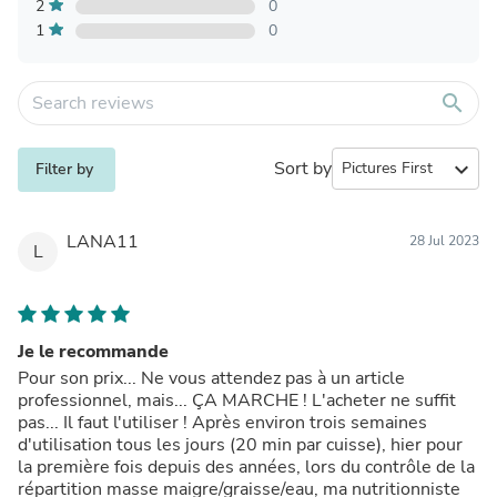
2
0
1
0
search
Sort by
expand_more
Filter by
LANA11
28 Jul 2023
L
Je le recommande
Pour son prix... Ne vous attendez pas à un article
professionnel, mais... ÇA MARCHE ! L'acheter ne suffit
pas... Il faut l'utiliser ! Après environ trois semaines
d'utilisation tous les jours (20 min par cuisse), hier pour
la première fois depuis des années, lors du contrôle de la
répartition masse maigre/graisse/eau, ma nutritionniste