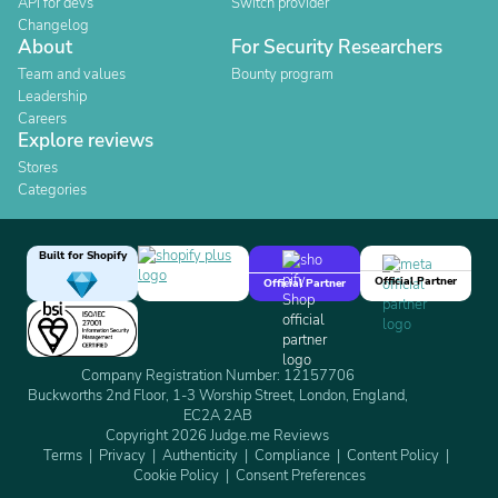
API for devs
Switch provider
Changelog
About
For Security Researchers
Team and values
Bounty program
Leadership
Careers
Explore reviews
Stores
Categories
Built for Shopify
Official Partner
Official Partner
Company Registration Number: 12157706
Buckworths 2nd Floor, 1-3 Worship Street, London, England,
EC2A 2AB
Copyright 2026 Judge.me Reviews
Terms
Privacy
Authenticity
Compliance
Content Policy
Cookie Policy
Consent Preferences