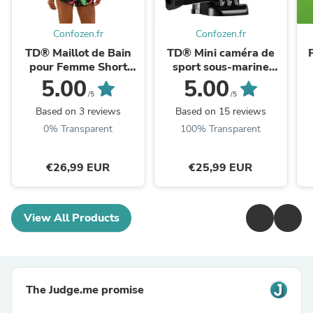
Confozen.fr
Confozen.fr
TD® Maillot de Bain
TD® Mini caméra de
pour Femme Short
sport sous-marine
Caleçon Bikini Sèche
sports de plein air
5.00
5.00
Rapide Imprimé Floral
plongée à dégagement
/5
/5
Plage Sport Natation ...
rapide montée sur ...
Based on 3 reviews
Based on 15 reviews
0% Transparent
100% Transparent
€26,99 EUR
€25,99 EUR
View All Products
The Judge.me promise