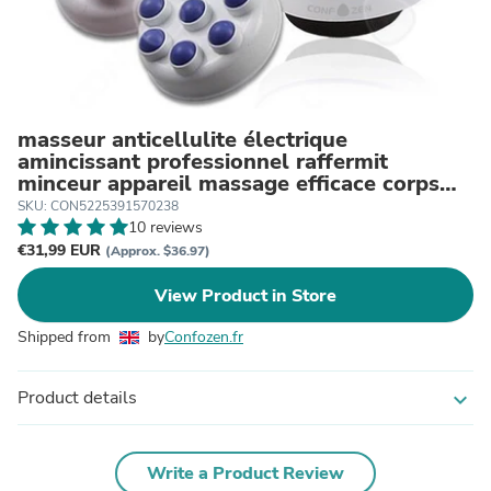
masseur anticellulite électrique
amincissant professionnel raffermit
minceur appareil massage efficace corps
visage bras cuis
SKU: CON5225391570238
10 reviews
€31,99 EUR
(Approx. $36.97)
View Product in Store
Shipped from
by
Confozen.fr
Product details
expand_more
Write a Product Review