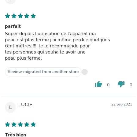
parfait
Super depuis l'utilisation de l’appareil ma
peau est plus ferme j’ai même perdue quelques
centimètres !!!! Je le recommande pour
les personnes qui souhaite avoir une
peau plus ferme.
Review migrated from another store
thumb_up
thumb_down
0
0
LUCIE
22 Sep 2021
L
Très bien