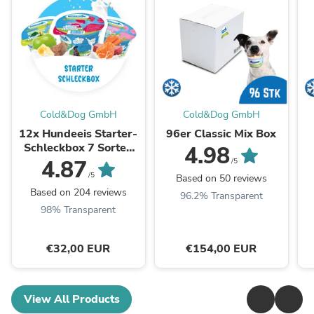
Cold&Dog GmbH
Cold&Dog GmbH
12x Hundeeis Starter-
96er Classic Mix Box
Schleckbox 7 Sorten
4.98
90ml
4.87
/5
/5
Based on 50 reviews
Based on 204 reviews
96.2% Transparent
98% Transparent
€32,00 EUR
€154,00 EUR
View All Products