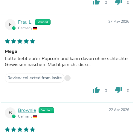
thumb_up
thumb_down
0
0
Frau L.
27 May 2026
Verified
F
Germany
Mega
Lotte liebt eurer Popcorn und kann davon ohne schlechte
Gewissen naschen. Macht ja nicht dicki…
Review collected from invite
thumb_up
thumb_down
0
0
Brownie
22 Apr 2026
Verified
B
Germany