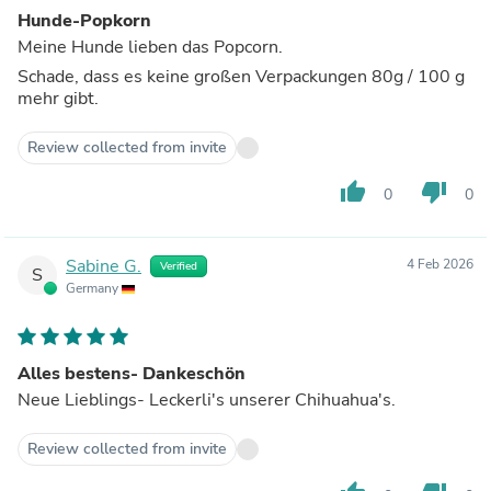
Hunde-Popkorn
Meine Hunde lieben das Popcorn.
Schade, dass es keine großen Verpackungen 80g / 100 g
mehr gibt.
Review collected from invite
thumb_up
thumb_down
0
0
Sabine G.
4 Feb 2026
Verified
S
Germany
Alles bestens- Dankeschön
Neue Lieblings- Leckerli's unserer Chihuahua's.
Review collected from invite