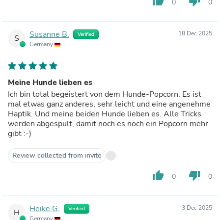
thumb_up
thumb_down
0
0
Susanne B.
18 Dec 2025
Verified
S
Germany
Meine Hunde lieben es
Ich bin total begeistert von dem Hunde-Popcorn. Es ist
mal etwas ganz anderes, sehr leicht und eine angenehme
Haptik. Und meine beiden Hunde lieben es. Alle Tricks
werden abgespult, damit noch es noch ein Popcorn mehr
gibt :-)
Review collected from invite
thumb_up
thumb_down
0
0
Heike G.
3 Dec 2025
Verified
H
Germany