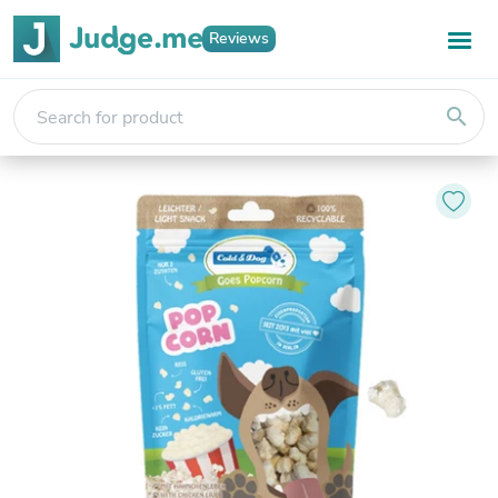
Reviews
search