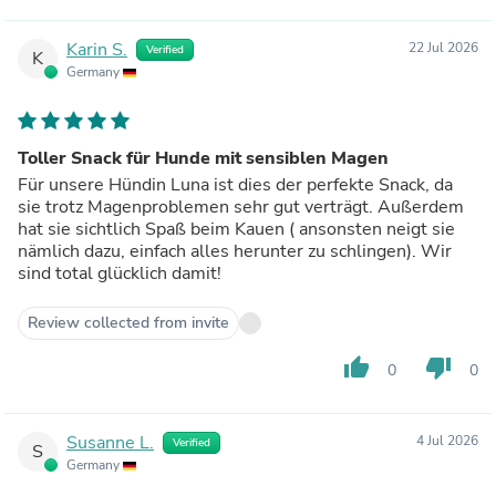
Karin S.
22 Jul 2026
Verified
K
Germany
Toller Snack für Hunde mit sensiblen Magen
Für unsere Hündin Luna ist dies der perfekte Snack, da
sie trotz Magenproblemen sehr gut verträgt. Außerdem
hat sie sichtlich Spaß beim Kauen ( ansonsten neigt sie
nämlich dazu, einfach alles herunter zu schlingen). Wir
sind total glücklich damit!
Review collected from invite
thumb_up
thumb_down
0
0
Susanne L.
4 Jul 2026
Verified
S
Germany