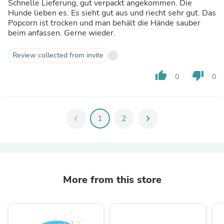
Schnelle Lieferung, gut verpackt angekommen. Die
Hunde lieben es. Es sieht gut aus und riecht sehr gut. Das
Popcorn ist trocken und man behält die Hände sauber
beim anfassen. Gerne wieder.
Review collected from invite
thumb_up
thumb_down
0
0
chevron_left
1
2
chevron_right
More from this store