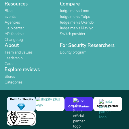
Resources
Compare
Blog
Judge.me vs Loox
Events
Judge.me vs Yotpo
Agencies
Judge.me vs Okendo
Help center
Judge.me vs Klaviyo
API for devs
Switch provider
Changelog
About
For Security Researchers
Team and values
Bounty program
Leadership
Careers
Explore reviews
Stores
Categories
Built for Shopify
Official Partner
Official Partner