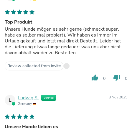
Top Produkt
Unsere Hunde mögen es sehr gerne (schmeckt super,
habe es selber mal probiert). Wir haben es immer im
Urlaub gekauft und jetzt mal direkt Bestellt. Leider hat
die Lieferung etwas lange gedauert was uns aber nicht
davon abhält wieder zu Bestellen.
Review collected from invite
thumb_up
thumb_down
0
0
Ludwig S.
8 Nov 2025
Verified
L
Germany
Unsere Hunde lieben es