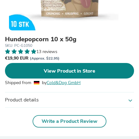
Hundepopcorn 10 x 50g
SKU: PC-G1050
13 reviews
€19,90 EUR
(Approx. $22.95)
View Product in Store
Shipped from
by
Cold&Dog GmbH
Product details
expand_more
Write a Product Review