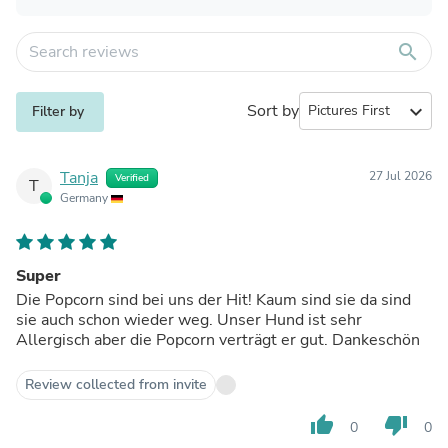
search
Sort by
expand_more
Filter by
Tanja
27 Jul 2026
Verified
T
Germany
Super
Die Popcorn sind bei uns der Hit! Kaum sind sie da sind
sie auch schon wieder weg. Unser Hund ist sehr
Allergisch aber die Popcorn verträgt er gut. Dankeschön
Review collected from invite
thumb_up
thumb_down
0
0