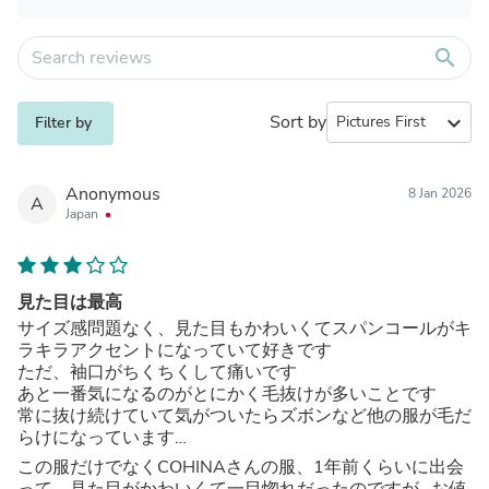
search
Sort by
expand_more
Filter by
Anonymous
8 Jan 2026
A
Japan
見た目は最高
サイズ感問題なく、見た目もかわいくてスパンコールがキ
ラキラアクセントになっていて好きです
ただ、袖口がちくちくして痛いです
あと一番気になるのがとにかく毛抜けが多いことです
常に抜け続けていて気がついたらズボンなど他の服が毛だ
らけになっています…
この服だけでなくCOHINAさんの服、1年前くらいに出会
って、見た目がかわいくて一目惚れだったのですが…お値