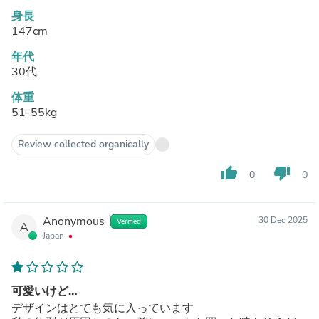
身長
147cm
年代
30代
体重
51-55kg
Review collected organically
thumb_up
thumb_down
0
0
Anonymous
30 Dec 2025
Verified
A
Japan
可愛いけど…
デザインはとても気に入っています