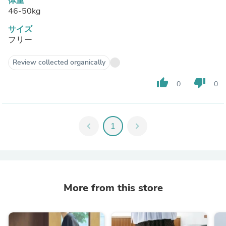
体重
46-50kg
サイズ
フリー
Review collected organically
thumb_up
thumb_down
0
0
chevron_left
1
chevron_right
More from this store