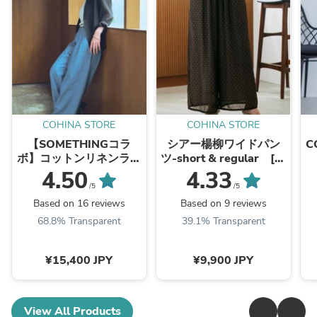
COHINA STORE
COHINA STORE
【SOMETHINGコラ
シアー楊柳ワイドパン
C
ボ】コットンリネンライ
ツ-short & regular [通
トオンスデニム-short &
常]
4.50
4.33
regular [通常]
/5
/5
Based on 16 reviews
Based on 9 reviews
68.8% Transparent
39.1% Transparent
¥15,400 JPY
¥9,900 JPY
View All Products