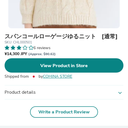
スパンコールローゲージゆるニット [通常]
SKU: CHL000501
6 reviews
¥14,300 JPY
(Approx. $90.62)
View Product in Store
Shipped from
by
COHINA STORE
Product details
expand_more
Write a Product Review