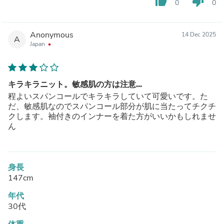
thumb_up
thumb_down
0
0
Anonymous
14 Dec 2025
A
Japan
キラキラニット。敏感肌の方は注意...
程よいスパンコールでキラキラしていて可愛いです。た
だ、敏感肌なのでスパンコール部分が肌に当たってチクチ
クします。袖付きのインナーを着た方がいいかもしれませ
ん
身長
147cm
年代
30代