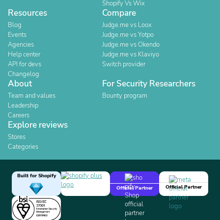
Shopify Vs Wix
Resources
Compare
Blog
Judge.me vs Loox
Events
Judge.me vs Yotpo
Agencies
Judge.me vs Okendo
Help center
Judge.me vs Klaviyo
API for devs
Switch provider
Changelog
About
For Security Researchers
Team and values
Bounty program
Leadership
Careers
Explore reviews
Stores
Categories
Built for Shopify
Official Partner
Official Partner