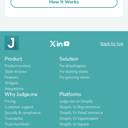
How It Works
Back to top
Product
Solution
Product reviews
For dropshippers
Store reviews
For starting stores
Features
For growing stores
Widgets
Integrations
Why Judge.me
Platforms
Pricing
Judge.me on Shopify
Customer support
Shopify Vs Bigcommerce
Security & compliance
Shopify Vs WooCommerce
Trust portal
Shopify Vs Squarespace
Trust manifesto
Shopify Vs Square