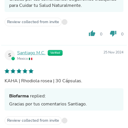
para Cuidar tu Salud Naturalmente.
Review collected from invite
thumb_up
thumb_down
0
0
Santiago M.C.
25 Nov 2024
Verified
S
Mexico
KAHA | Rhodiola rosea | 30 Cápsulas.
Biofarma
replied:
Gracias por tus comentarios Santiago.
Review collected from invite