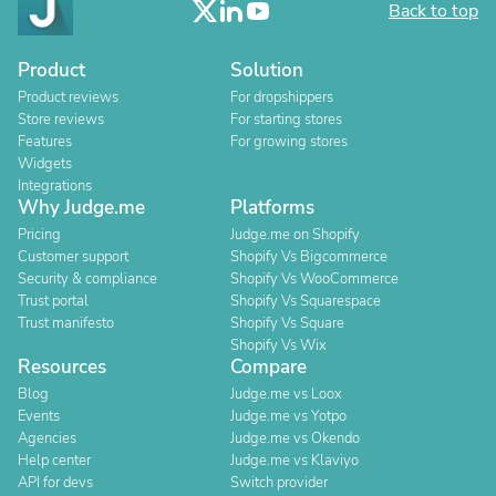
Back to top
Product
Solution
Product reviews
For dropshippers
Store reviews
For starting stores
Features
For growing stores
Widgets
Integrations
Why Judge.me
Platforms
Pricing
Judge.me on Shopify
Customer support
Shopify Vs Bigcommerce
Security & compliance
Shopify Vs WooCommerce
Trust portal
Shopify Vs Squarespace
Trust manifesto
Shopify Vs Square
Shopify Vs Wix
Resources
Compare
Blog
Judge.me vs Loox
Events
Judge.me vs Yotpo
Agencies
Judge.me vs Okendo
Help center
Judge.me vs Klaviyo
API for devs
Switch provider