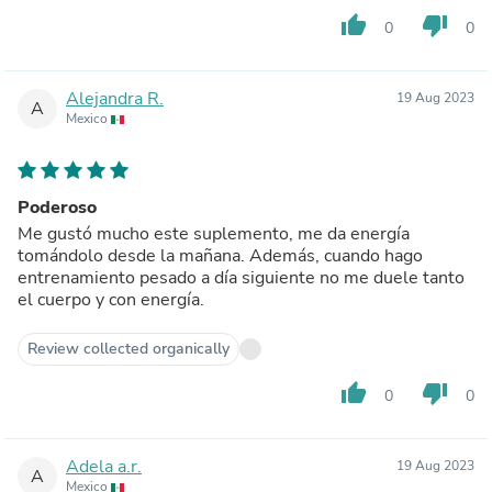
thumb_up
thumb_down
0
0
Alejandra R.
19 Aug 2023
A
Mexico
Poderoso
Me gustó mucho este suplemento, me da energía
tomándolo desde la mañana. Además, cuando hago
entrenamiento pesado a día siguiente no me duele tanto
el cuerpo y con energía.
Review collected organically
thumb_up
thumb_down
0
0
Adela a.r.
19 Aug 2023
A
Mexico