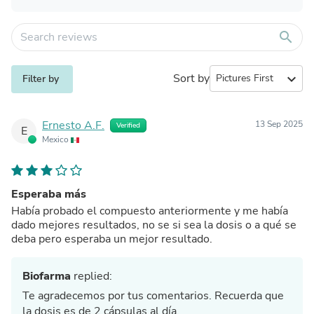
search
Sort by
expand_more
Filter by
Ernesto A.F.
13 Sep 2025
Verified
E
Mexico
Esperaba más
Había probado el compuesto anteriormente y me había
dado mejores resultados, no se si sea la dosis o a qué se
deba pero esperaba un mejor resultado.
Biofarma
replied:
Te agradecemos por tus comentarios. Recuerda que
la dosis es de 2 cápsulas al día.