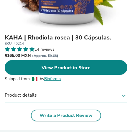
KAHA | Rhodiola rosea | 30 Cápsulas.
SKU: 40214
14 reviews
$165.00 MXN
(Approx. $9.63)
View Product in Store
Shipped from
by
Biofarma
Product details
expand_more
Write a Product Review