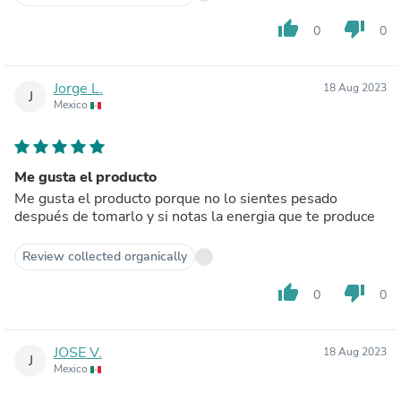
thumb_up
thumb_down
0
0
Jorge L.
18 Aug 2023
J
Mexico
Me gusta el producto
Me gusta el producto porque no lo sientes pesado
después de tomarlo y si notas la energia que te produce
Review collected organically
thumb_up
thumb_down
0
0
JOSE V.
18 Aug 2023
J
Mexico