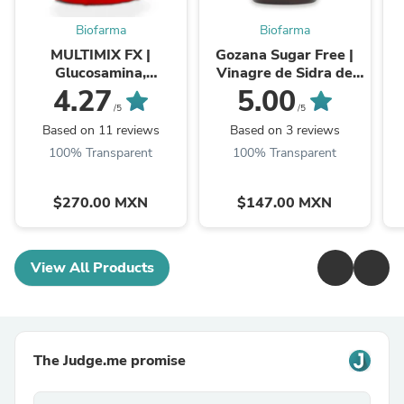
Biofarma
Biofarma
MULTIMIX FX |
Gozana Sugar Free |
Glucosamina,
Vinagre de Sidra de
Condroitina, Vitaminas
Manzana, Ácido Fólico
A
4.27
5.00
y Minerales | Bolsa
y Vitamina B12 | 60 ...
/5
/5
Doypack con 500g
Based on 11 reviews
Based on 3 reviews
100% Transparent
100% Transparent
$270.00 MXN
$147.00 MXN
View All Products
The Judge.me promise