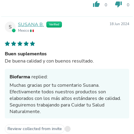
thumb_up
thumb_down
0
0
SUSANA B.
18 Jun 2024
Verified
S
Mexico
Buen suplementos
De buena calidad y con buenos resultado.
Biofarma
replied:
Muchas gracias por tu comentario Susana.
Efectivamente todos nuestros productos son
elaborados con los más altos estándares de calidad.
Seguiremos trabajando para Cuidar tu Salud
Naturalmente.
Review collected from invite