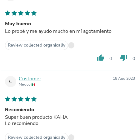
Muy bueno
Lo probé y me ayudo mucho en mí agotamiento
Review collected organically
thumb_up
thumb_down
0
0
Customer
18 Aug 2023
C
Mexico
Recomiendo
Super buen producto KAHA
Lo recomiendo
Review collected organically