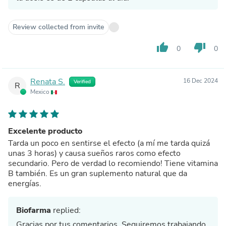
Review collected from invite
thumb_up
thumb_down
0
0
Renata S.
16 Dec 2024
Verified
R
Mexico
Excelente producto
Tarda un poco en sentirse el efecto (a mí me tarda quizá
unas 3 horas) y causa sueños raros como efecto
secundario. Pero de verdad lo recomiendo! Tiene vitamina
B también. Es un gran suplemento natural que da
energías.
Biofarma
replied:
Gracias por tus comentarios. Seguiremos trabajando