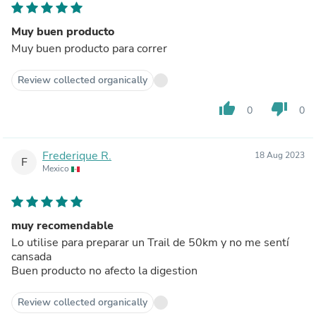
Muy buen producto
Muy buen producto para correr
Review collected organically
thumb_up
thumb_down
0
0
Frederique R.
18 Aug 2023
F
Mexico
muy recomendable
Lo utilise para preparar un Trail de 50km y no me sentí
cansada
Buen producto no afecto la digestion
Review collected organically