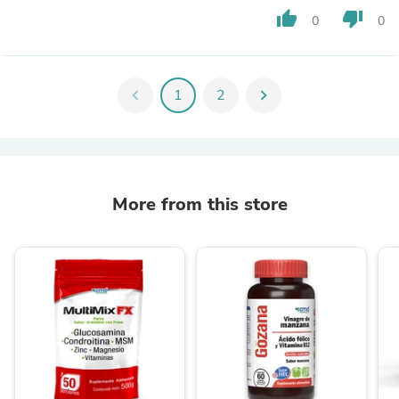
thumb_up
thumb_down
0
0
chevron_left
1
2
chevron_right
More from this store