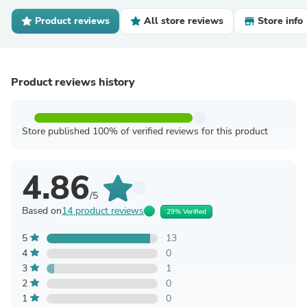
Product reviews
All store reviews
Store info
Product reviews history
Store published 100% of verified reviews for this product
4.86
/5
Based on
14 product reviews
29% Verified
5
13
4
0
3
1
2
0
1
0