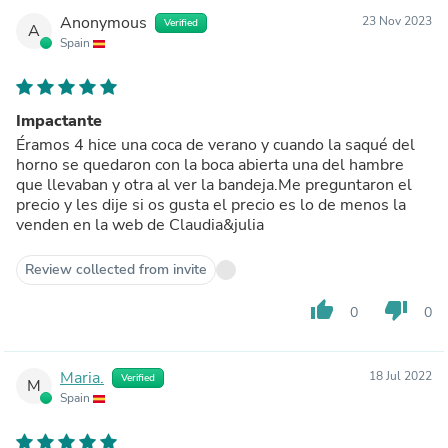
Anonymous
23 Nov 2023
Verified
A
Spain
Impactante
Éramos 4 hice una coca de verano y cuando la saqué del
horno se quedaron con la boca abierta una del hambre
que llevaban y otra al ver la bandeja.Me preguntaron el
precio y les dije si os gusta el precio es lo de menos la
venden en la web de Claudia&julia
Review collected from invite
thumb_up
thumb_down
0
0
Maria.
18 Jul 2022
Verified
M
Spain