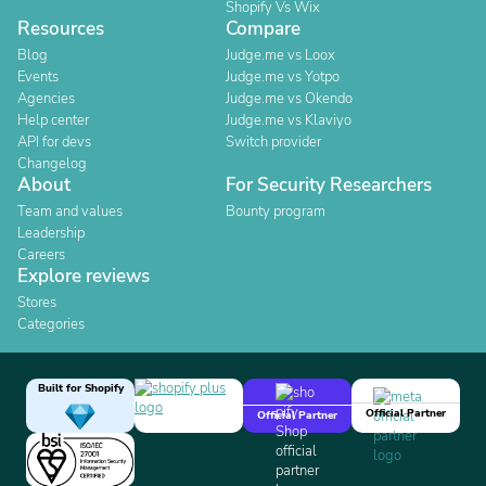
Shopify Vs Wix
Resources
Compare
Blog
Judge.me vs Loox
Events
Judge.me vs Yotpo
Agencies
Judge.me vs Okendo
Help center
Judge.me vs Klaviyo
API for devs
Switch provider
Changelog
About
For Security Researchers
Team and values
Bounty program
Leadership
Careers
Explore reviews
Stores
Categories
Built for Shopify
Official Partner
Official Partner