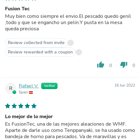
Fusion Tec
Muy bien como siempre el envio.El pescado quedo genil
,todo y que se engancho un pelin.Y pusta en la mesa
queda preciosa
Review collected from invite
Review rewarded with a coupon
thumb_up
thumb_down
0
0
Rafael V.
16 Jun 2022
Verified
R
Spain
Lo mejor de lo mejor
Es FusionTec, una de las mejores aleaciones de WMF.
Aparte de darle uso como Tenppanyaki, se ha usado como
bandeja de horno para pescados. Va de maravillas y es