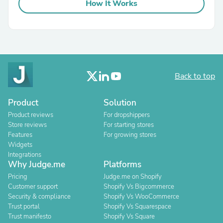
How It Works
Back to top
Product
Solution
Product reviews
For dropshippers
Store reviews
For starting stores
Features
For growing stores
Widgets
Integrations
Why Judge.me
Platforms
Pricing
Judge.me on Shopify
Customer support
Shopify Vs Bigcommerce
Security & compliance
Shopify Vs WooCommerce
Trust portal
Shopify Vs Squarespace
Trust manifesto
Shopify Vs Square