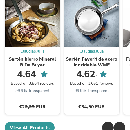
Claudia&Julia
Claudia&Julia
Sartén hierro Mineral
Sartén Favorit de acero
F
B De Buyer
inoxidable WMF
4.64
4.62
/5
/5
Based on 3,564 reviews
Based on 1,661 reviews
99.9% Transparent
99.9% Transparent
€29,99 EUR
€34,90 EUR
View All Products