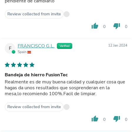
pendiente de cambiarlo
Review collected from invite
thumb_up
thumb_down
0
0
FRANCISCO G.L.
12 Jan 2024
Verified
F
Spain
Bandeja de hierro FusionTec
Realmente es de muy buena calidad y cualquier cosa que
hagas da unos resultados que sosprenderan en la
mesa,lo recomiendo 100%.Facil de limpiar.
Review collected from invite
thumb_up
thumb_down
0
0