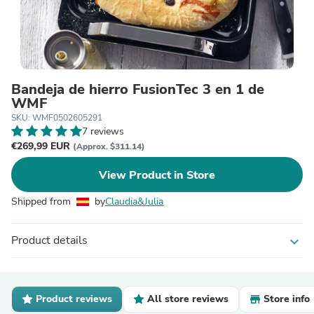
Bandeja de hierro FusionTec 3 en 1 de
WMF
SKU: WMF0502605291
7 reviews
€269,99 EUR
(Approx. $311.14)
View Product in Store
Shipped from
by
Claudia&Julia
Product details
expand_more
Product reviews
All store reviews
Store info