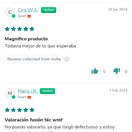
Ciro W.A.
28 Jun 2024
Verified
C
Spain
Magnifico producto
Todavia mejor de lo que esperaba
Review collected from invite
thumb_up
thumb_down
0
0
Maria j.R.
7 Feb 2024
Verified
M
Spain
Valoración fusión téc wmf
No puedo valorarlo ,ya que llegò defectuoso y estoy