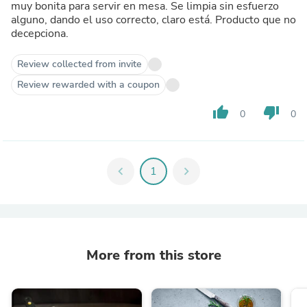
muy bonita para servir en mesa. Se limpia sin esfuerzo
alguno, dando el uso correcto, claro está. Producto que no
decepciona.
Review collected from invite
Review rewarded with a coupon
thumb_up
thumb_down
0
0
chevron_left
1
chevron_right
More from this store