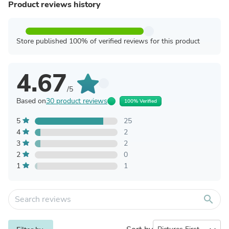
Product reviews history
Store published 100% of verified reviews for this product
4.67
/5
Based on
30 product reviews
100% Verified
5
25
4
2
3
2
2
0
1
1
search