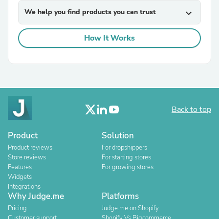
We help you find products you can trust
expand_more
How It Works
Back to top
Product
Solution
Product reviews
For dropshippers
Store reviews
For starting stores
Features
For growing stores
Widgets
Integrations
Why Judge.me
Platforms
Pricing
Judge.me on Shopify
Customer support
Shopify Vs Bigcommerce