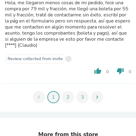
Hola, me llegaron menos cosas de mi pedido, hice una
compra por 79 mil y fracción, me llegó una boleta por 55
mil y fracción, traté de contactarme sin éxito, escribí por
la pág en el formulario pero sin respuesta, así que espero
que me contacten en algún momento para resolver el
asunto, tengo los comprobantes (boleta y pago), así que
si alguien de la empresa ve esto por favor me contacte
[****]
(Claudio)
Review collected from invite
thumb_up
thumb_down
0
0
chevron_left
1
2
3
chevron_right
More from this store