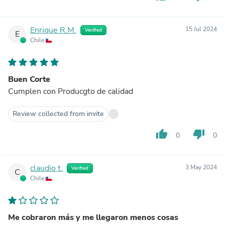
Enrique R.M.
15 Jul 2024
Verified
E
Chile
Buen Corte
Cumplen con Producgto de calidad
Review collected from invite
thumb_up
thumb_down
0
0
claudio t.
3 May 2024
Verified
C
Chile
Me cobraron más y me llegaron menos cosas