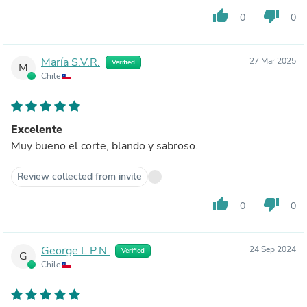
thumb_up
thumb_down
0
0
María S.V.R.
27 Mar 2025
Verified
M
Chile
Excelente
Muy bueno el corte, blando y sabroso.
Review collected from invite
thumb_up
thumb_down
0
0
George L.P.N.
24 Sep 2024
Verified
G
Chile