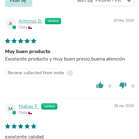
Sort by
expand_more
Filter by
Antonio B.
18 Mar 2026
Verified
A
Chile
Muy buen producto
Excelente producto y muy buen precio,buena atención
Review collected from invite
thumb_up
thumb_down
0
0
Matias F.
26 Jan 2026
Verified
M
Chile
excelente calidad