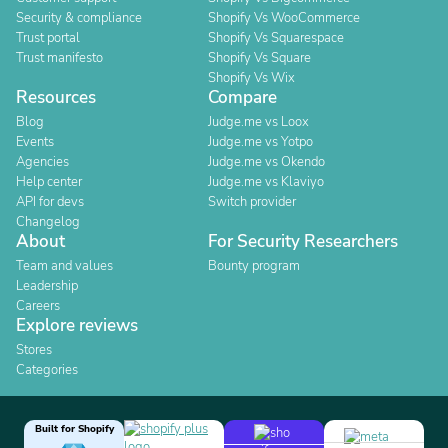
Security & compliance
Shopify Vs WooCommerce
Trust portal
Shopify Vs Squarespace
Trust manifesto
Shopify Vs Square
Shopify Vs Wix
Resources
Compare
Blog
Judge.me vs Loox
Events
Judge.me vs Yotpo
Agencies
Judge.me vs Okendo
Help center
Judge.me vs Klaviyo
API for devs
Switch provider
Changelog
About
For Security Researchers
Team and values
Bounty program
Leadership
Careers
Explore reviews
Stores
Categories
Built for Shopify