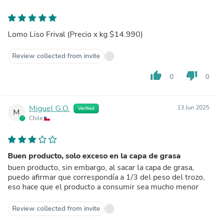
Lomo Liso Frival (Precio x kg $14.990)
Review collected from invite
thumb_up
thumb_down
0
0
Miguel G.O.
13 Jun 2025
Verified
M
Chile
Buen producto, solo exceso en la capa de grasa
buen producto, sin embargo, al sacar la capa de grasa,
puedo afirmar que correspondía a 1/3 del peso del trozo,
eso hace que el producto a consumir sea mucho menor
Review collected from invite