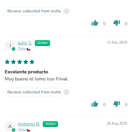
Review collected from invite
thumb_up
thumb_down
0
0
Julio S.
11 Dec 2025
Verified
J
Chile
Excelente producto
Muy bueno el lomo liso Frival.
Review collected from invite
thumb_up
thumb_down
0
0
Antonio B.
26 Aug 2025
Verified
A
Chile