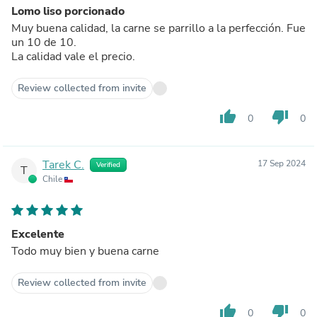
Lomo liso porcionado
Muy buena calidad, la carne se parrillo a la perfección. Fue
un 10 de 10.
La calidad vale el precio.
Review collected from invite
thumb_up
thumb_down
0
0
Tarek C.
17 Sep 2024
Verified
T
Chile
Excelente
Todo muy bien y buena carne
Review collected from invite
thumb_up
thumb_down
0
0