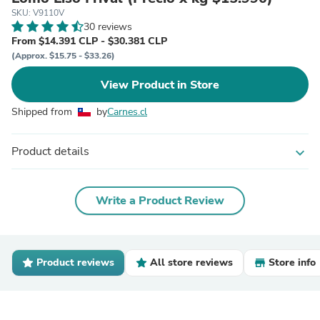
SKU: V9110V
30 reviews
From $14.391 CLP - $30.381 CLP
(Approx. $15.75 - $33.26)
View Product in Store
Shipped from
by
Carnes.cl
Product details
expand_more
Write a Product Review
Product reviews
All store reviews
Store info