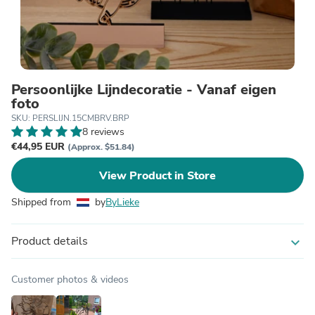
Persoonlijke Lijndecoratie - Vanaf eigen
foto
SKU: PERSLIJN.15CMBRV.BRP
8 reviews
€44,95 EUR
(Approx. $51.84)
View Product in Store
Shipped from
by
ByLieke
Product details
expand_more
Customer photos & videos