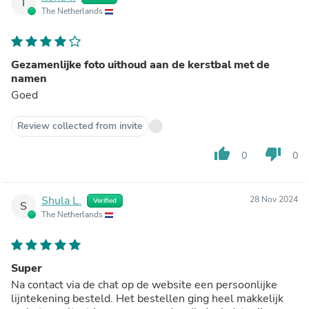
I
The Netherlands
Gezamenlijke foto uithoud aan de kerstbal met de
namen
Goed
Review collected from invite
thumb_up
thumb_down
0
0
Shula L.
28 Nov 2024
Verified
S
The Netherlands
Super
Na contact via de chat op de website een persoonlijke
lijntekening besteld. Het bestellen ging heel makkelijk