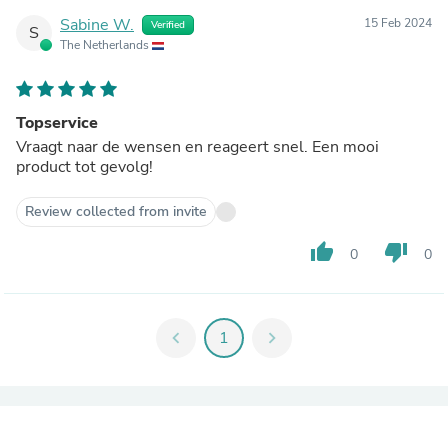
Sabine W.
15 Feb 2024
Verified
S
The Netherlands
Topservice
Vraagt naar de wensen en reageert snel. Een mooi
product tot gevolg!
Review collected from invite
thumb_up
thumb_down
0
0
chevron_left
1
chevron_right