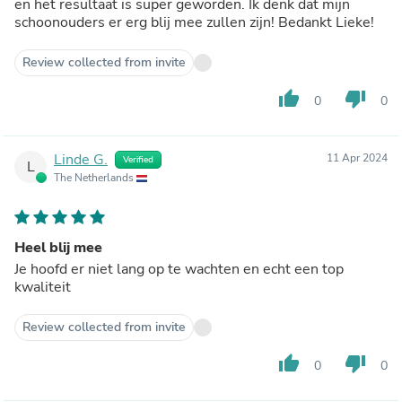
en het resultaat is super geworden. Ik denk dat mijn
schoonouders er erg blij mee zullen zijn! Bedankt Lieke!
Review collected from invite
thumb_up
thumb_down
0
0
Linde G.
11 Apr 2024
Verified
L
The Netherlands
Heel blij mee
Je hoofd er niet lang op te wachten en echt een top
kwaliteit
Review collected from invite
thumb_up
thumb_down
0
0