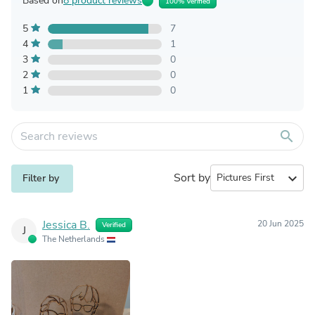
Based on
8 product reviews
100% Verified
5
7
4
1
3
0
2
0
1
0
search
Sort by
expand_more
Filter by
Jessica B.
20 Jun 2025
Verified
J
The Netherlands