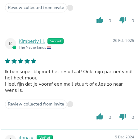
Review collected from invite
thumb_up
thumb_down
0
0
Kimberly H.
26 Feb 2025
Verified
K
The Netherlands
Ik ben super blij met het resultaat! Ook mijn partner vindt
het heel mooi.
Heel fijn dat je vooraf een mail stuurt of alles zo naar
wens is.
Review collected from invite
thumb_up
thumb_down
0
0
ilona v.
5 Dec 2024
Verified