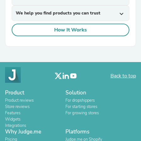
We help you find products you can trust
expand_more
How It Works
Back to top
Product
Solution
Product reviews
For dropshippers
Store reviews
For starting stores
Features
For growing stores
Widgets
Integrations
Why Judge.me
Platforms
Pricing
Judge.me on Shopify