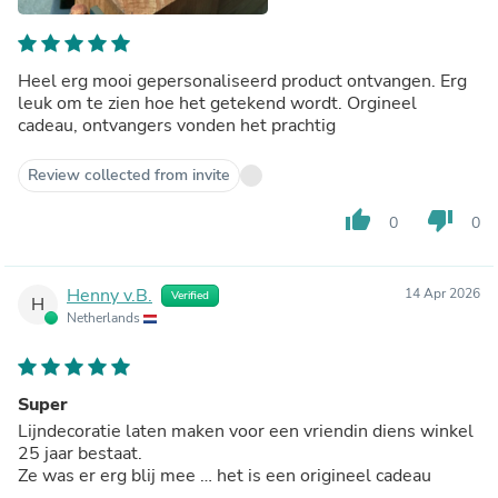
Heel erg mooi gepersonaliseerd product ontvangen. Erg
leuk om te zien hoe het getekend wordt. Orgineel
cadeau, ontvangers vonden het prachtig
Review collected from invite
thumb_up
thumb_down
0
0
Henny v.B.
14 Apr 2026
Verified
H
Netherlands
Super
Lijndecoratie laten maken voor een vriendin diens winkel
25 jaar bestaat.
Ze was er erg blij mee … het is een origineel cadeau