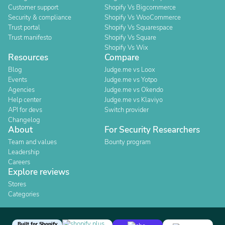
Customer support
Shopify Vs Bigcommerce
Security & compliance
Shopify Vs WooCommerce
Trust portal
Shopify Vs Squarespace
Trust manifesto
Shopify Vs Square
Shopify Vs Wix
Resources
Compare
Blog
Judge.me vs Loox
Events
Judge.me vs Yotpo
Agencies
Judge.me vs Okendo
Help center
Judge.me vs Klaviyo
API for devs
Switch provider
Changelog
About
For Security Researchers
Team and values
Bounty program
Leadership
Careers
Explore reviews
Stores
Categories
Built for Shopify