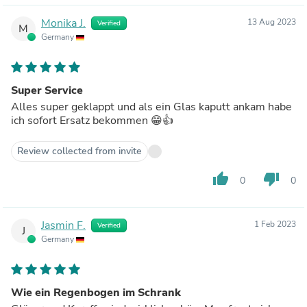
Monika J.
13 Aug 2023
Verified
M
Germany
Super Service
Alles super geklappt und als ein Glas kaputt ankam habe
ich sofort Ersatz bekommen 😁👍
Review collected from invite
thumb_up
thumb_down
0
0
Jasmin F.
1 Feb 2023
Verified
J
Germany
Wie ein Regenbogen im Schrank