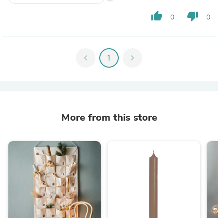
thumb_up
thumb_down
0
0
chevron_left
1
chevron_right
More from this store