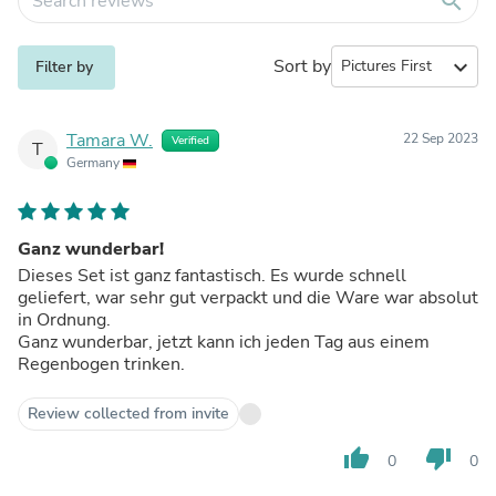
search
Sort by
expand_more
Filter by
Tamara W.
22 Sep 2023
Verified
T
Germany
Ganz wunderbar!
Dieses Set ist ganz fantastisch. Es wurde schnell
geliefert, war sehr gut verpackt und die Ware war absolut
in Ordnung.
Ganz wunderbar, jetzt kann ich jeden Tag aus einem
Regenbogen trinken.
Review collected from invite
thumb_up
thumb_down
0
0