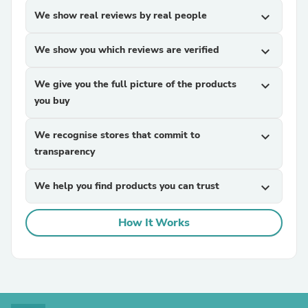
We show real reviews by real people
expand_more
We show you which reviews are verified
expand_more
We give you the full picture of the products
expand_more
you buy
We recognise stores that commit to
expand_more
transparency
We help you find products you can trust
expand_more
How It Works