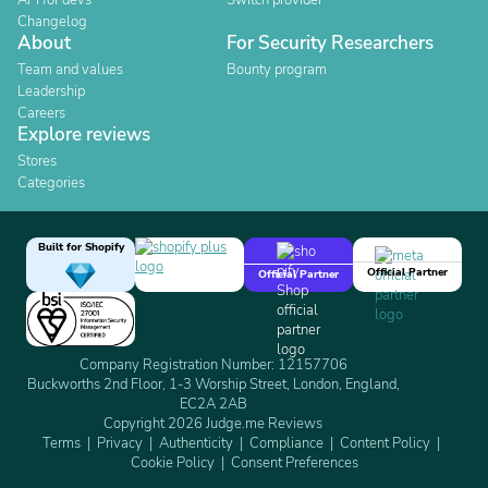
API for devs
Switch provider
Changelog
About
For Security Researchers
Team and values
Bounty program
Leadership
Careers
Explore reviews
Stores
Categories
Built for Shopify
Official Partner
Official Partner
Company Registration Number: 12157706
Buckworths 2nd Floor, 1-3 Worship Street, London, England,
EC2A 2AB
Copyright 2026 Judge.me Reviews
Terms
Privacy
Authenticity
Compliance
Content Policy
Cookie Policy
Consent Preferences