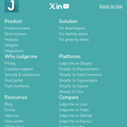
Back to top
Product
Solution
Product reviews
For dropshippers
Store reviews
For starting stores
Features
For growing stores
Widgets
Integrations
Why Judge.me
Platforms
Pricing
Judge.me on Shopify
Customer support
Shopify Vs Bigcommerce
Security & compliance
Shopify Vs WooCommerce
Trust portal
Shopify Vs Squarespace
Trust manifesto
Shopify Vs Square
Shopify Vs Wix
Resources
Compare
Blog
Judge.me vs Loox
Events
Judge.me vs Yotpo
Agencies
Judge.me vs Okendo
Help center
Judge.me vs Klaviyo