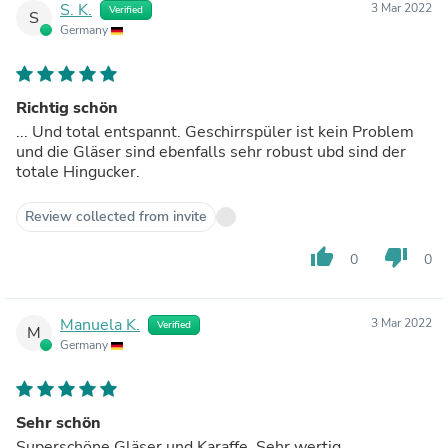
S. K.
3 Mar 2022
Verified
S
Germany
Richtig schön
... Und total entspannt. Geschirrspüler ist kein Problem
und die Gläser sind ebenfalls sehr robust ubd sind der
totale Hingucker.
Review collected from invite
thumb_up
thumb_down
0
0
Manuela K.
3 Mar 2022
Verified
M
Germany
Sehr schön
Superschöne Gläser und Karaffe. Sehr wertig.