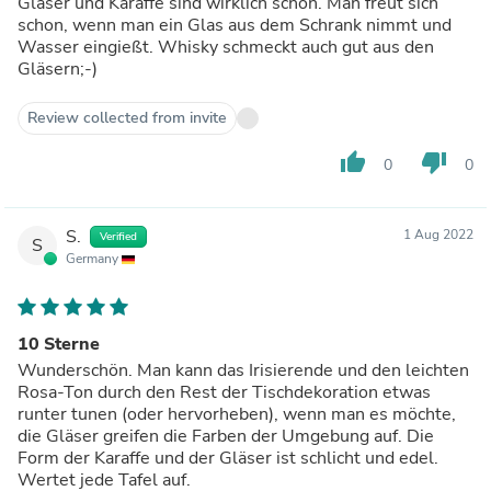
Gläser und Karaffe sind wirklich schön. Man freut sich
schon, wenn man ein Glas aus dem Schrank nimmt und
Wasser eingießt. Whisky schmeckt auch gut aus den
Gläsern;-)
Review collected from invite
thumb_up
thumb_down
0
0
S.
1 Aug 2022
Verified
S
Germany
10 Sterne
Wunderschön. Man kann das Irisierende und den leichten
Rosa-Ton durch den Rest der Tischdekoration etwas
runter tunen (oder hervorheben), wenn man es möchte,
die Gläser greifen die Farben der Umgebung auf. Die
Form der Karaffe und der Gläser ist schlicht und edel.
Wertet jede Tafel auf.