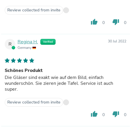
Review collected from invite
thumb_up
thumb_down
0
0
Regina H.
30 Jul 2022
Verified
R
Germany
Schönes Produkt
Die Gläser sind exakt wie auf dem Bild, einfach
wunderschön. Sie zieren jede Tafel. Service ist auch
super.
Review collected from invite
thumb_up
thumb_down
0
0