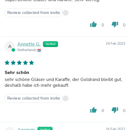
Review collected from invite
thumb_up
thumb_down
0
0
Annette G.
24 Feb 2022
Verified
A
Netherlands
Sehr schön
sehr schöne Gläser und Karaffe, der Goldrand bleibt gut,
deshalb habe ich mehr gekauft
Review collected from invite
thumb_up
thumb_down
0
0
Anonym
16 Feb 2022
Verified