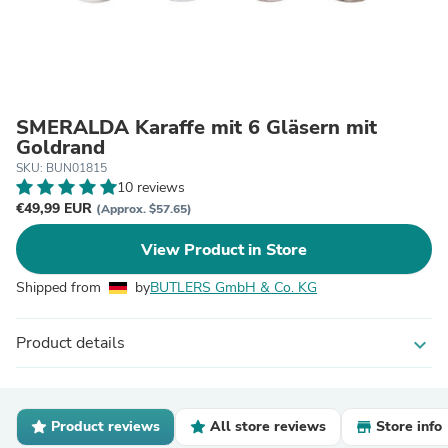
SMERALDA Karaffe mit 6 Gläsern mit
Goldrand
SKU: BUN01815
10 reviews
€49,99 EUR
(Approx. $57.65)
View Product in Store
Shipped from
by
BUTLERS GmbH & Co. KG
Product details
expand_more
Product reviews
All store reviews
Store info