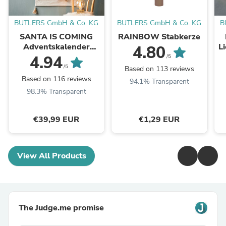
BUTLERS GmbH & Co. KG
BUTLERS GmbH & Co. KG
B
SANTA IS COMING
RAINBOW Stabkerze
Adventskalender
L
4.80
Tassel L 123 x B 71cm
4.94
/5
/5
Based on 113 reviews
Based on 116 reviews
94.1% Transparent
98.3% Transparent
€39,99 EUR
€1,29 EUR
View All Products
The Judge.me promise