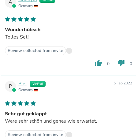
A
Germany
Wunderhübsch
Tolles Set!
Review collected from invite
thumb_up
thumb_down
0
0
Piet
6 Feb 2022
Verified
P
Germany
Sehr gut geklappt
Ware sehr schön und genau wie erwartet.
Review collected from invite