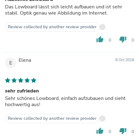
Das Lowboard lässt sich leicht aufbauen und ist sehr
stabil. Optik genau wie Abbildung im Internet.
Review collected by another review provider
thumb_up
thumb_down
0
0
Elena
8 Oct 2018
E
sehr zufrieden
Sehr schönes Lowboard, einfach aufzubauen und sieht
hochwertig aus!
Review collected by another review provider
thumb_up
thumb_down
0
0