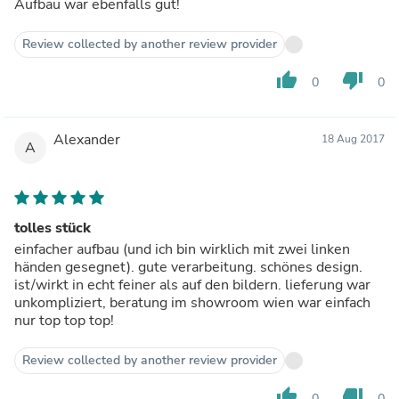
Aufbau war ebenfalls gut!
Review collected by another review provider
thumb_up
thumb_down
0
0
Alexander
18 Aug 2017
A
tolles stück
einfacher aufbau (und ich bin wirklich mit zwei linken
händen gesegnet). gute verarbeitung. schönes design.
ist/wirkt in echt feiner als auf den bildern. lieferung war
unkompliziert, beratung im showroom wien war einfach
nur top top top!
Review collected by another review provider
thumb_up
thumb_down
0
0