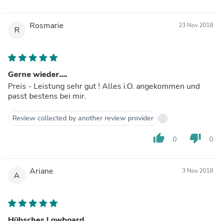
Rosmarie
23 Nov 2018
R
Gerne wieder....
Preis - Leistung sehr gut ! Alles i.O. angekommen und
passt bestens bei mir.
Review collected by another review provider
thumb_up
thumb_down
0
0
Ariane
3 Nov 2018
A
Hübsches Lowboard