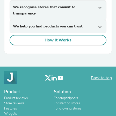
We recognise stores that commit to
expand_more
transparency
We help you find products you can trust
expand_more
How It Works
Back to top
Product
Solution
Product reviews
For dropshippers
Store reviews
For starting stores
Features
For growing stores
Widgets