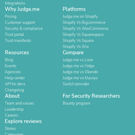
Integrations
Why Judge.me
Platforms
Pricing
Judge.me on Shopify
Customer support
Shopify Vs Bigcommerce
Security & compliance
Shopify Vs WooCommerce
Trust portal
Shopify Vs Squarespace
Trust manifesto
Shopify Vs Square
Shopify Vs Wix
Resources
Compare
Blog
Judge.me vs Loox
Events
Judge.me vs Yotpo
Agencies
Judge.me vs Okendo
Help center
Judge.me vs Klaviyo
API for devs
Switch provider
Changelog
About
For Security Researchers
Team and values
Bounty program
Leadership
Careers
Explore reviews
Stores
Categories