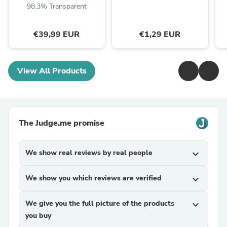
98.3% Transparent
€39,99 EUR
€1,29 EUR
View All Products
The Judge.me promise
We show real reviews by real people
expand_more
We show you which reviews are verified
expand_more
We give you the full picture of the products
expand_more
you buy