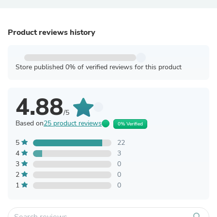
Product reviews history
Store published 0% of verified reviews for this product
4.88
/5
Based on
25 product reviews
0% Verified
5
22
4
3
3
0
2
0
1
0
search