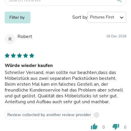
Sort by
expand_more
Filter by
Robert
16 Dec 2018
R
Würde wieder kaufen
Schneller Versand, man sollte nur beachten,dass das
Möbelstück aus zwei separaten Packstücken besteht.
Beim ersten Mal kam ein falsches Gestell an, der
freundliche Kundenservice hat das Problem aber schnell
und gut gelöst. Qualität des Möbelstücks ist sehr gut.
Anleitung und Aufbau auch sehr gut und machbar.
Review collected by another review provider
thumb_up
thumb_down
0
0