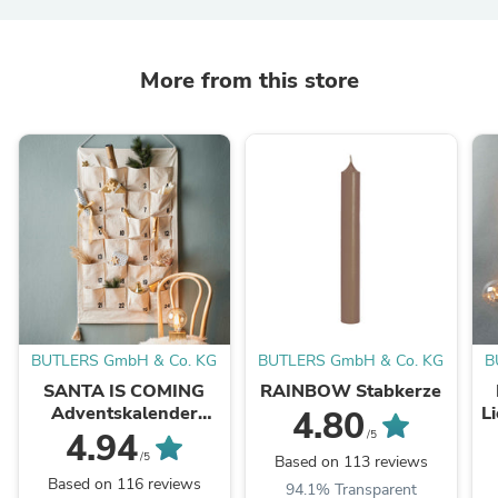
More from this store
BUTLERS GmbH & Co. KG
BUTLERS GmbH & Co. KG
B
SANTA IS COMING
RAINBOW Stabkerze
Adventskalender
L
4.80
Tassel L 123 x B 71cm
4.94
/5
/5
Based on 113 reviews
Based on 116 reviews
94.1% Transparent