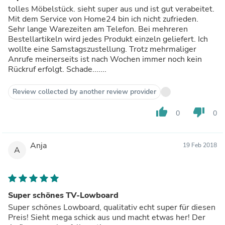
tolles Möbelstück. sieht super aus und ist gut verabeitet.
Mit dem Service von Home24 bin ich nicht zufrieden.
Sehr lange Warezeiten am Telefon. Bei mehreren
Bestellartikeln wird jedes Produkt einzeln geliefert. Ich
wollte eine Samstagszustellung. Trotz mehrmaliger
Anrufe meinerseits ist nach Wochen immer noch kein
Rückruf erfolgt. Schade.......
Review collected by another review provider
thumb_up
thumb_down
0
0
Anja
19 Feb 2018
A
Super schönes TV-Lowboard
Super schönes Lowboard, qualitativ echt super für diesen
Preis! Sieht mega schick aus und macht etwas her! Der