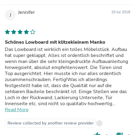
Jennifer
19 Jul 2018
J
Schönes Lowboard mit klitzekleinem Manko
Das Lowboard ist wirklich ein tolles Möbelstück. Aufbau
hat super geklappt. Alles ist ordentlich beschriftet und
wenn man über die sehr kleingedruckte Aufbauanleitung
hinwegsieht, absolut empfehlenswert. Die Türen sind
Top ausgerichtet. Hier musste ich nur alles ordentlich
zusammenschrauben. Fertig!Was ich allerdings
festgestellt habe ist, dass die Qualität nur auf die
sehbaren Bauteile beschränkt ist. Einige Stellen wie das
Loch in der Rückwand, Lackierung Unterseite, Tür
Innenseite etc. sind nicht so qualitativ hochwertig
gearbeitet wie die Vorderseite. Sieht man aber nicht. Man
Read More
weiß es nur. Der Lieferservice war leider auch nicht so,
wie ich es erwartet hätte. Ich musste mit der Spedition
Review collected by another review provider
um 20€ nachverhandeln, damit die Möbel in den 3. Stock
getragen wurden. In der Artikelbeschreibung steht,