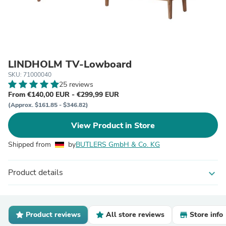
LINDHOLM TV-Lowboard
SKU: 71000040
25 reviews
From €140,00 EUR - €299,99 EUR
(Approx. $161.85 - $346.82)
View Product in Store
Shipped from
by
BUTLERS GmbH & Co. KG
Product details
expand_more
Product reviews
All store reviews
Store info