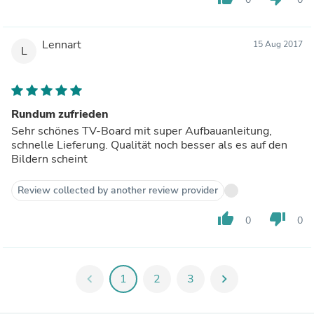
Lennart
15 Aug 2017
L
Rundum zufrieden
Sehr schönes TV-Board mit super Aufbauanleitung,
schnelle Lieferung. Qualität noch besser als es auf den
Bildern scheint
Review collected by another review provider
thumb_up
thumb_down
0
0
chevron_left
1
2
3
chevron_right