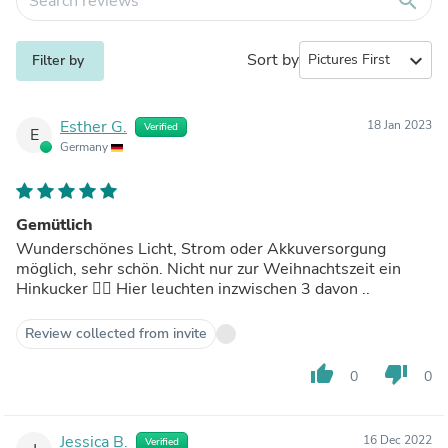
search
Sort by
expand_more
Filter by
Esther G.
18 Jan 2023
Verified
E
Germany
Gemütlich
Wunderschönes Licht, Strom oder Akkuversorgung
möglich, sehr schön. Nicht nur zur Weihnachtszeit ein
Hinkucker 👍🏻 Hier leuchten inzwischen 3 davon ..
Review collected from invite
thumb_up
thumb_down
0
0
Jessica B.
16 Dec 2022
Verified