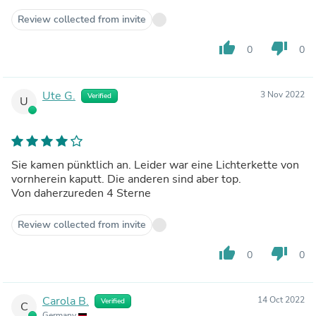
Review collected from invite
thumb_up
thumb_down
0
0
Ute G.
3 Nov 2022
Verified
U
Sie kamen pünktlich an. Leider war eine Lichterkette von
vornherein kaputt. Die anderen sind aber top.
Von daherzureden 4 Sterne
Review collected from invite
thumb_up
thumb_down
0
0
Carola B.
14 Oct 2022
Verified
C
Germany