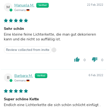
Manuela M.
22 Feb 2022
Verified
M
Germany
Sehr schön
Eine kleine feine Lichterkette, die man gut dekorieren
kann und die nicht so auffällig ist.
Review collected from invite
thumb_up
thumb_down
0
0
Barbara M.
6 Feb 2022
Verified
B
Germany
Super schöne Kette
Endlich eine Lichterkette die sich schön schlicht einfügt .