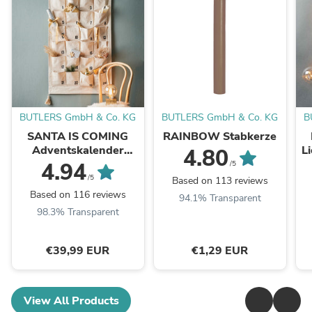
BUTLERS GmbH & Co. KG
BUTLERS GmbH & Co. KG
B
SANTA IS COMING
RAINBOW Stabkerze
Adventskalender
L
4.80
Tassel L 123 x B 71cm
4.94
/5
/5
Based on 113 reviews
Based on 116 reviews
94.1% Transparent
98.3% Transparent
€39,99 EUR
€1,29 EUR
View All Products