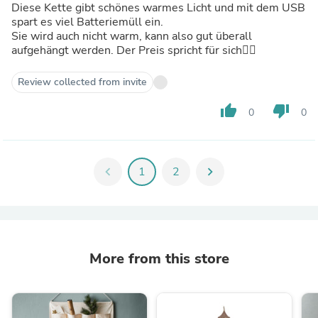
Diese Kette gibt schönes warmes Licht und mit dem USB
spart es viel Batteriemüll ein.
Sie wird auch nicht warm, kann also gut überall
aufgehängt werden. Der Preis spricht für sich👍🏾
Review collected from invite
thumb_up
thumb_down
0
0
chevron_left
1
2
chevron_right
More from this store