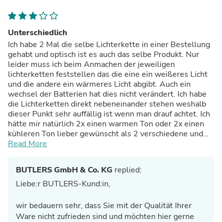
Unterschiedlich
Ich habe 2 Mal die selbe Lichterkette in einer Bestellung
gehabt und optisch ist es auch das selbe Produkt. Nur
leider muss ich beim Anmachen der jeweiligen
lichterketten feststellen das die eine ein weißeres Licht
und die andere ein wärmeres Licht abgibt. Auch ein
wechsel der Batterien hat dies nicht verändert. Ich habe
die Lichterketten direkt nebeneinander stehen weshalb
dieser Punkt sehr auffällig ist wenn man drauf achtet. Ich
hätte mir natürlich 2x einen warmen Ton oder 2x einen
kühleren Ton lieber gewünscht als 2 verschiedene und
ehrlich gesagt habe ich das auch erwartet. Nun denn , ich
Read More
brauchte sie dringend und ich nutze sie nun schon 2
Wochen + und ich kann drüber weg sehen aber
BUTLERS GmbH & Co. KG
replied:
abgesehen davon sind sie wirklich schön! Ich habe sie in 2
Glas Vasen drapiert und die spiegeln die Einzelnen
Liebe:r BUTLERS-Kund:in,
Lichtpunkte wirklich sehr schön zurück. Wichtig ist
vielleicht noch zu erwähnen daß das Licht nicht sehr
wir bedauern sehr, dass Sie mit der Qualität Ihrer
ausgeprägt ist. Es reicht nicht aus um in näherer
Ware nicht zufrieden sind und möchten hier gerne