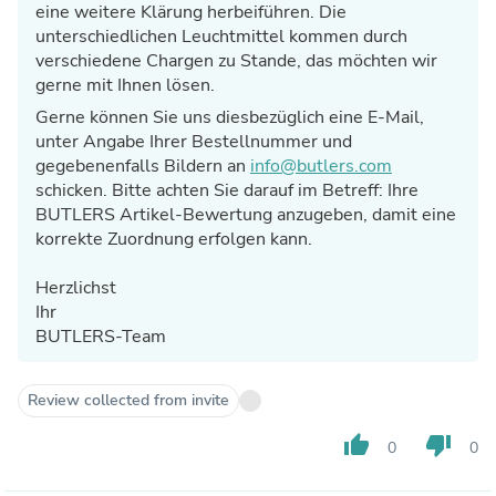
Umgebung etwas zu sehen wenn es Dunkel ist. Es ist
eine weitere Klärung herbeiführen. Die
lediglich für die Atmosphäre und fürs Auge eine schöne
unterschiedlichen Leuchtmittel kommen durch
Sache.
verschiedene Chargen zu Stande, das möchten wir
gerne mit Ihnen lösen.
Gerne können Sie uns diesbezüglich eine E-Mail,
unter Angabe Ihrer Bestellnummer und
gegebenenfalls Bildern an
info@butlers.com
schicken. Bitte achten Sie darauf im Betreff: Ihre
BUTLERS Artikel-Bewertung anzugeben, damit eine
korrekte Zuordnung erfolgen kann.
Herzlichst
Ihr
BUTLERS-Team
Review collected from invite
thumb_up
thumb_down
0
0