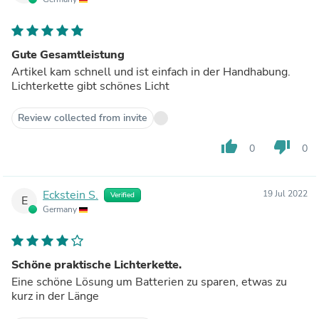
Gute Gesamtleistung
Artikel kam schnell und ist einfach in der Handhabung.
Lichterkette gibt schönes Licht
Review collected from invite
thumb_up
thumb_down
0
0
Eckstein S.
19 Jul 2022
Verified
E
Germany
Schöne praktische Lichterkette.
Eine schöne Lösung um Batterien zu sparen, etwas zu
kurz in der Länge