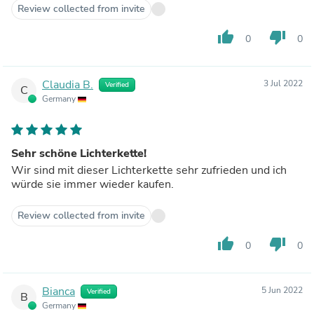
Review collected from invite
thumb_up
thumb_down
0
0
Claudia B.
3 Jul 2022
Verified
C
Germany
Sehr schöne Lichterkette!
Wir sind mit dieser Lichterkette sehr zufrieden und ich
würde sie immer wieder kaufen.
Review collected from invite
thumb_up
thumb_down
0
0
Bianca
5 Jun 2022
Verified
B
Germany