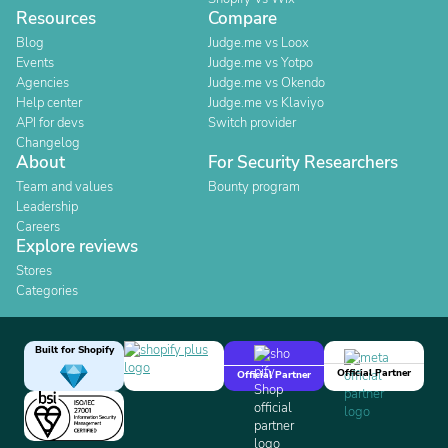
Resources
Compare
Blog
Judge.me vs Loox
Events
Judge.me vs Yotpo
Agencies
Judge.me vs Okendo
Help center
Judge.me vs Klaviyo
API for devs
Switch provider
Changelog
About
For Security Researchers
Team and values
Bounty program
Leadership
Careers
Explore reviews
Stores
Categories
Built for Shopify
Official Partner
Official Partner