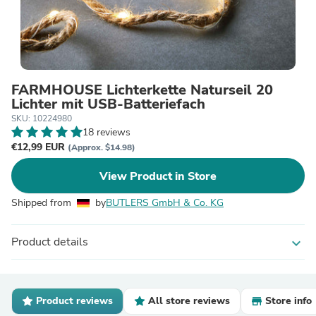
FARMHOUSE Lichterkette Naturseil 20
Lichter mit USB-Batteriefach
SKU: 10224980
18 reviews
€12,99 EUR
(Approx. $14.98)
View Product in Store
Shipped from
by
BUTLERS GmbH & Co. KG
Product details
expand_more
Product reviews
All store reviews
Store info