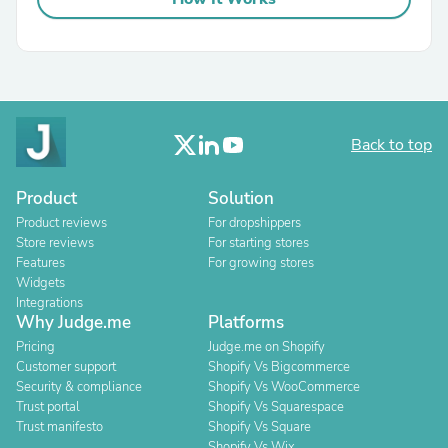
Back to top
Product
Solution
Product reviews
For dropshippers
Store reviews
For starting stores
Features
For growing stores
Widgets
Integrations
Why Judge.me
Platforms
Pricing
Judge.me on Shopify
Customer support
Shopify Vs Bigcommerce
Security & compliance
Shopify Vs WooCommerce
Trust portal
Shopify Vs Squarespace
Trust manifesto
Shopify Vs Square
Shopify Vs Wix