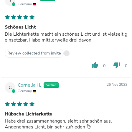
J
Germany
Schönes Licht
Die Lichterkette macht ein schönes Licht und ist vielseitig
einsetzbar. Habe mittlerweile drei davon.
Review collected from invite
thumb_up
thumb_down
0
0
Cornelia H.
26 Nov 2022
Verified
C
Germany
Hübsche Lichterkette
Habe drei zusammenhängen, sieht sehr schön aus.
Angenehmes Licht, bin sehr zufrieden 👌