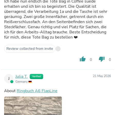
Ich habe nun endlich die Tote Bag in Coffee suede
erhalten und ich bin so begeistert. Die Qualität ist
überragend, die Verarbeitung 1a und die Tasche ist sehr
geräumig. Zwei große Innenfächer, getrennt durch ein
Reißverschlussfach. An den Seitenbefinden sich zwei
Steckfächer. Genau richtig und viel Platz für Sachen, die
ich für den Arbeits-Alltag brauche. Beste Entscheidung
für mich, diese Tote Bag zu bestellen ❤️
Review collected from invite
thumb_up
thumb_down
0
0
Julia T.
21 May 2026
Verified
J
Germany
About
Ringbuch A6 FlapLine