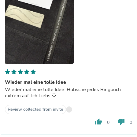
Wieder mal eine tolle Idee
Wieder mal eine tolle Idee. Hübsche jedes Ringbuch
extrem auf. Ich Liebs 🤍
Review collected from invite
thumb_up
thumb_down
0
0