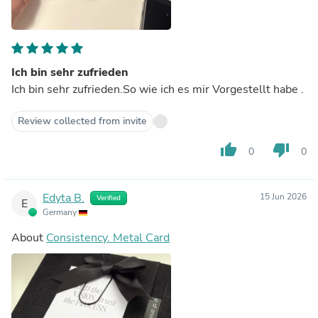
Ich bin sehr zufrieden
Ich bin sehr zufrieden.So wie ich es mir Vorgestellt habe .
Review collected from invite
thumb_up
thumb_down
0
0
Edyta B.
15 Jun 2026
Verified
E
Germany
About
Consistency. Metal Card