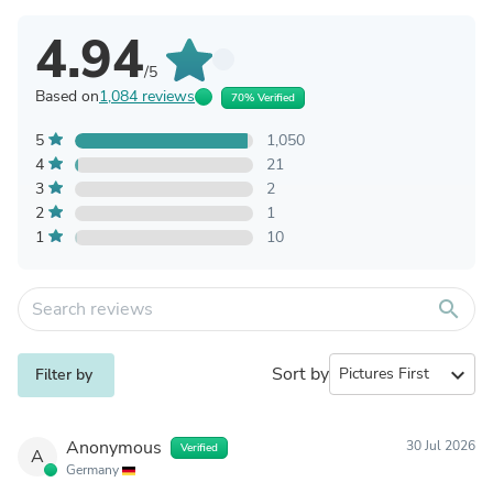
4.94
/5
Based on
1,084 reviews
70% Verified
5
1,050
4
21
3
2
2
1
1
10
search
Sort by
expand_more
Filter by
Anonymous
30 Jul 2026
Verified
A
Germany