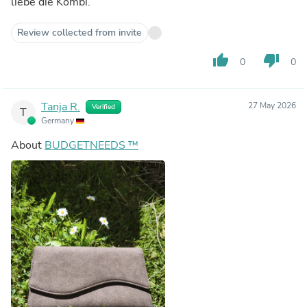
liebe die Kombi.
Review collected from invite
thumb_up
thumb_down
0
0
Tanja R.
27 May 2026
Verified
T
Germany
About
BUDGETNEEDS ™