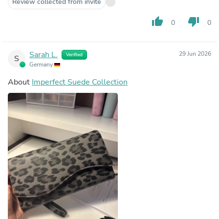
Review collected from invite
thumb_up
thumb_down
0
0
Sarah L.
29 Jun 2026
Verified
S
Germany
About
Imperfect Suede Collection