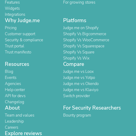
Features
For growing stores
Widgets
Integrations
Why Judge.me
Platforms
Pricing
Judge.me on Shopify
Customer support
Shopify Vs Bigcommerce
Security & compliance
Shopify Vs WooCommerce
Trust portal
Shopify Vs Squarespace
Trust manifesto
Shopify Vs Square
Shopify Vs Wix
Resources
Compare
Blog
Judge.me vs Loox
Events
Judge.me vs Yotpo
Agencies
Judge.me vs Okendo
Help center
Judge.me vs Klaviyo
API for devs
Switch provider
Changelog
About
For Security Researchers
Team and values
Bounty program
Leadership
Careers
Explore reviews