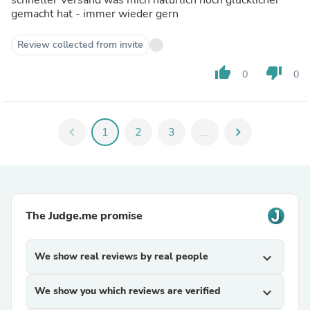
gemacht hat - immer wieder gern
Review collected from invite
thumb_up
thumb_down
0
0
chevron_left
1
2
3
...
chevron_right
The Judge.me promise
We show real reviews by real people
expand_more
We show you which reviews are verified
expand_more