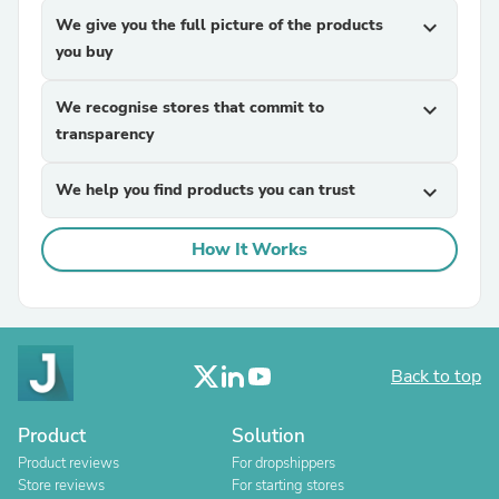
We give you the full picture of the products
expand_more
you buy
We recognise stores that commit to
expand_more
transparency
We help you find products you can trust
expand_more
How It Works
Back to top
Product
Solution
Product reviews
For dropshippers
Store reviews
For starting stores