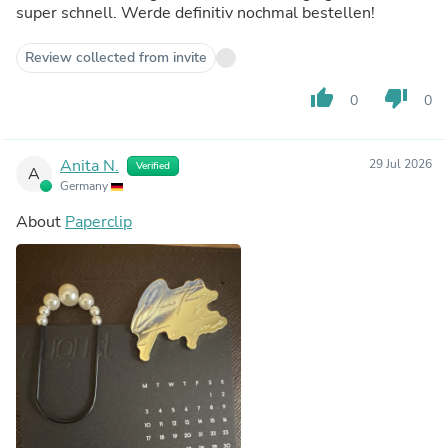
super schnell. Werde definitiv nochmal bestellen!
Review collected from invite
thumb_up
thumb_down
0
0
Anita N.
29 Jul 2026
Verified
A
Germany
About
Paperclip