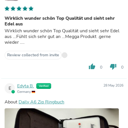
Wirklich wunder schön Top Qualität und sieht sehr
Edel aus
Wirklich wunder schön Top Qualität und sieht sehr Edel
aus ...Fühlt sich sehr gut an ...Megga Produkt .gerne
wieder ....
Review collected from invite
thumb_up
thumb_down
0
0
Edyta B.
28 May 2026
Verified
E
Germany
About
Daily A6 Zip Ringbuch