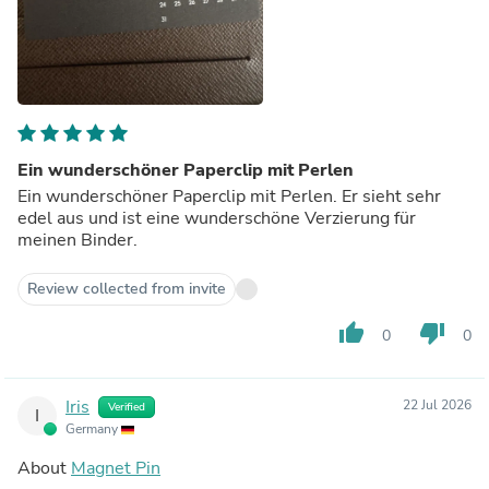
Ein wunderschöner Paperclip mit Perlen
Ein wunderschöner Paperclip mit Perlen. Er sieht sehr
edel aus und ist eine wunderschöne Verzierung für
meinen Binder.
Review collected from invite
thumb_up
thumb_down
0
0
Iris
22 Jul 2026
Verified
I
Germany
About
Magnet Pin