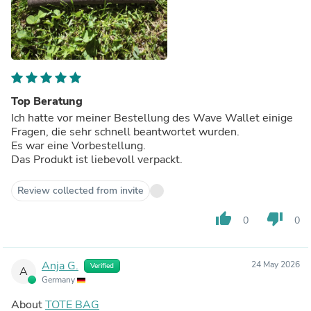
Top Beratung
Ich hatte vor meiner Bestellung des Wave Wallet einige
Fragen, die sehr schnell beantwortet wurden.
Es war eine Vorbestellung.
Das Produkt ist liebevoll verpackt.
Review collected from invite
thumb_up
thumb_down
0
0
Anja G.
24 May 2026
Verified
A
Germany
About
TOTE BAG