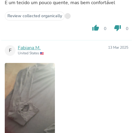
E um tecido um pouco quente, mas bem confortável
Review collected organically
thumb_up
thumb_down
0
0
Fabiana M.
13 Mar 2025
F
United States