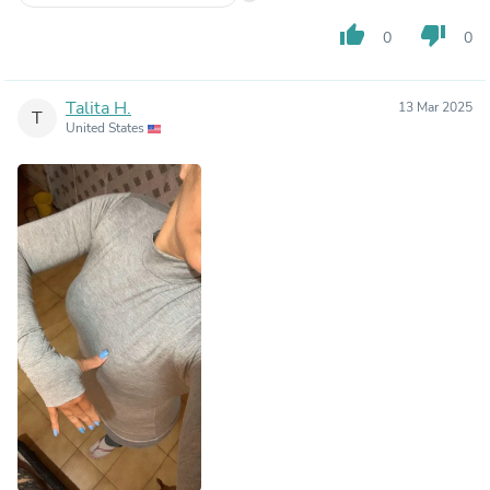
thumb_up
thumb_down
0
0
Talita H.
13 Mar 2025
T
United States