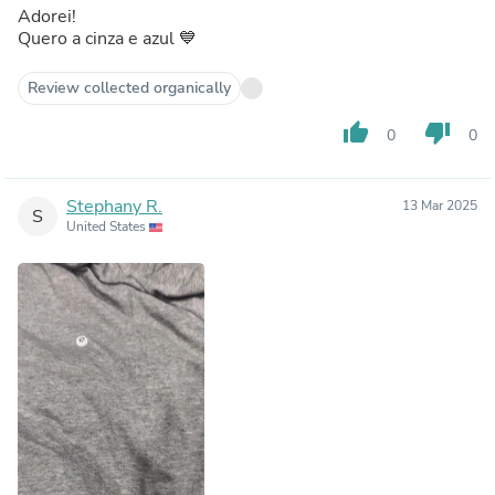
Adorei!
Quero a cinza e azul 💙
Review collected organically
thumb_up
thumb_down
0
0
Stephany R.
13 Mar 2025
S
United States