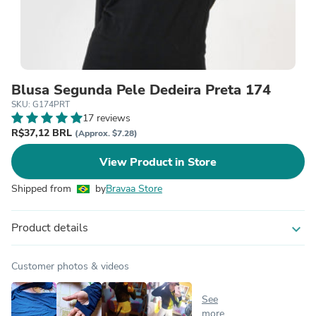
Blusa Segunda Pele Dedeira Preta 174
SKU: G174PRT
17 reviews
R$37,12 BRL
(Approx. $7.28)
View Product in Store
Shipped from
by
Bravaa Store
Product details
expand_more
Customer photos & videos
See
more