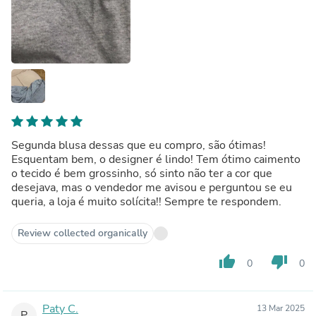
Segunda blusa dessas que eu compro, são ótimas!
Esquentam bem, o designer é lindo! Tem ótimo caimento
o tecido é bem grossinho, só sinto não ter a cor que
desejava, mas o vendedor me avisou e perguntou se eu
queria, a loja é muito solícita!! Sempre te respondem.
Review collected organically
thumb_up
thumb_down
0
0
Paty C.
13 Mar 2025
P