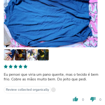
Eu pensei que viria um pano quente, mas o tecido é bem
frio. Cobre as mãos muito bem. Do jeito que pedi.
Review collected organically
thumb_up
thumb_down
0
0