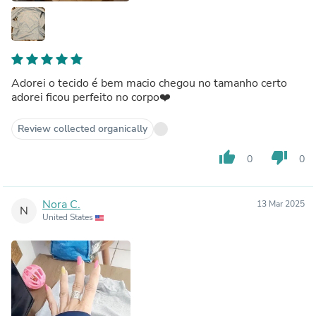
Adorei o tecido é bem macio chegou no tamanho certo
adorei ficou perfeito no corpo❤️
Review collected organically
thumb_up
thumb_down
0
0
Nora C.
13 Mar 2025
N
United States