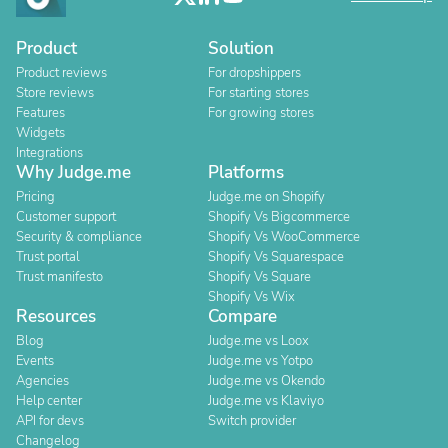
Product
Solution
Product reviews
For dropshippers
Store reviews
For starting stores
Features
For growing stores
Widgets
Integrations
Why Judge.me
Platforms
Pricing
Judge.me on Shopify
Customer support
Shopify Vs Bigcommerce
Security & compliance
Shopify Vs WooCommerce
Trust portal
Shopify Vs Squarespace
Trust manifesto
Shopify Vs Square
Shopify Vs Wix
Resources
Compare
Blog
Judge.me vs Loox
Events
Judge.me vs Yotpo
Agencies
Judge.me vs Okendo
Help center
Judge.me vs Klaviyo
API for devs
Switch provider
Changelog