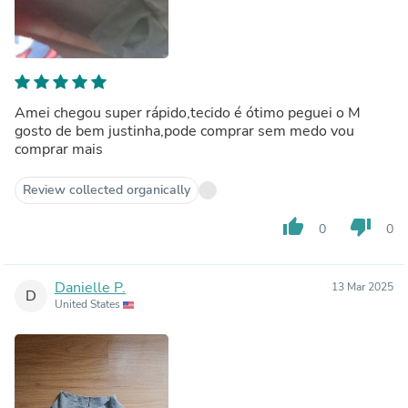
Amei chegou super rápido,tecido é ótimo peguei o M
gosto de bem justinha,pode comprar sem medo vou
comprar mais
Review collected organically
thumb_up
thumb_down
0
0
Danielle P.
13 Mar 2025
D
United States