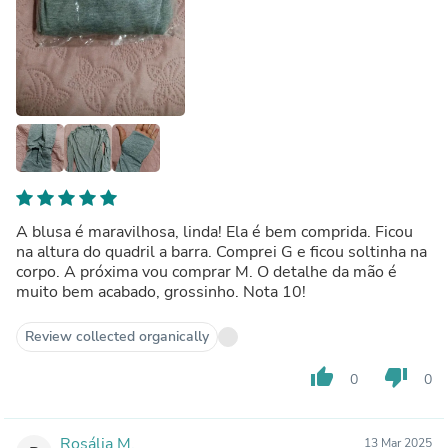
A blusa é maravilhosa, linda! Ela é bem comprida. Ficou
na altura do quadril a barra. Comprei G e ficou soltinha na
corpo. A próxima vou comprar M. O detalhe da mão é
muito bem acabado, grossinho. Nota 10!
Review collected organically
thumb_up
thumb_down
0
0
Rosália M.
13 Mar 2025