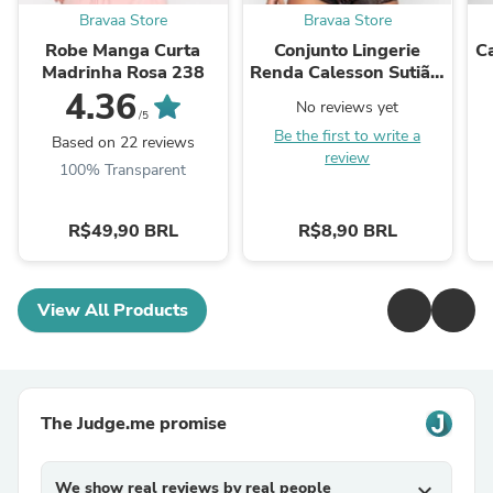
Bravaa Store
Bravaa Store
Robe Manga Curta
Conjunto Lingerie
C
Madrinha Rosa 238
Renda Calesson Sutiã e
Calcinha Preto 087
4.36
No reviews yet
/5
Be the first to write a
Based on 22 reviews
review
100% Transparent
R$49,90 BRL
R$8,90 BRL
View All Products
The Judge.me promise
We show real reviews by real people
expand_more