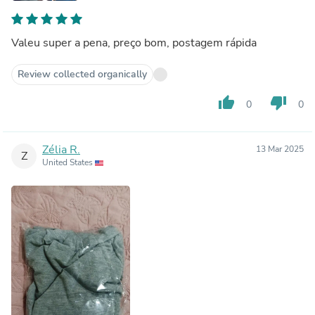
Valeu super a pena, preço bom, postagem rápida
Review collected organically
thumb_up
thumb_down
0
0
Zélia R.
13 Mar 2025
Z
United States