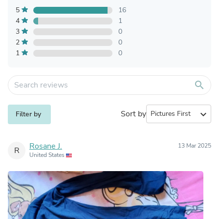
5
16
4
1
3
0
2
0
1
0
search
Sort by
expand_more
Filter by
Rosane J.
13 Mar 2025
R
United States