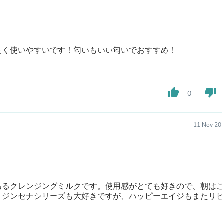
Buffets & Sideboards
Outfit Sets
Shorts
Cable Management
Cables
良く使いやすいです！匂いもいい匂いでおすすめ！
Bird Supplies
Chaises
Skorts
Clothing Accessories
thumb_up
thumb_down
0
Baby & Toddler Clothing Acces
Decor
Artificial Flora
Artwork
11 Nov 20
Bandanas & Headties
Computer Accessories
Computer Components
Video
Computer Monitors
Computer Servers
あるクレンジングミルクです。使用感がとても好きので、朝は
Cosmetics
。ジンセナシリーズも大好きですが、ハッピーエイジもまたリ
Belts
Headwear