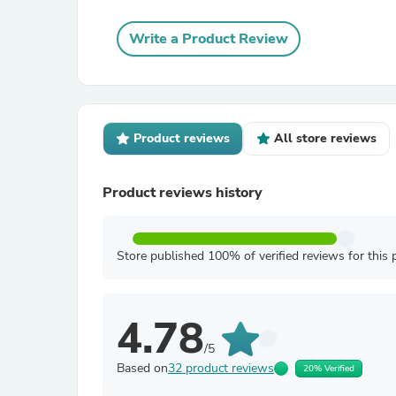
Write a Product Review
Product reviews
All store reviews
Product reviews history
Store published 100% of verified reviews for this 
4.78
/5
Based on
32 product reviews
20% Verified