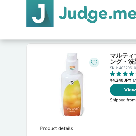
マルティ
ング・洗
SKU: 4032061
¥4,240 JPY
(
View
Shipped from
Product details