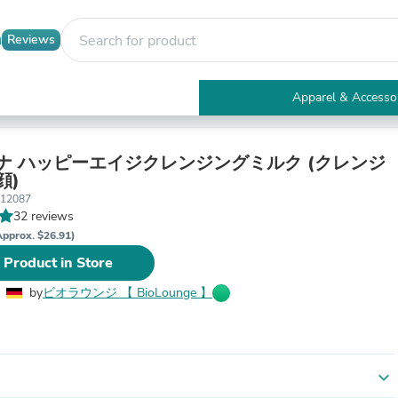
Reviews
Apparel & Accesso
Electronics
Furniture
Tables
ナ ハッピーエイジクレンジングミルク (クレンジ
Accent Tables
顔)
Apparel & Accessories
012087
Clothing
32 reviews
Activewear
Approx. $26.91)
Health & Beauty
 Product in Store
Health Care
Electronics Accessories
by
ビオラウンジ 【 BioLounge 】
Home & Garden
Bathroom Accessories
Bath Mats & Rugs
Bath Pillows
Baby & Toddler Clothing
expand_more
Communications