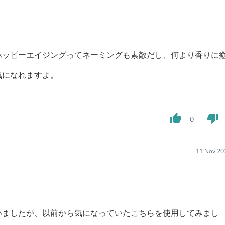
Fitness & Nutrition
Folding Chairs & Stools
Folding Tables
Foot Care
Rugs
ハッピーエイジングってネーミングも素敵だし、何より香りに
Seasonal & Holiday Decoration
Belt Buckles
気になれますよ。
Gaming Chairs
Throw Pillows
Bridal Accessories
Vases
thumb_up
thumb_down
Hair Care
0
Wallpaper
Cufflinks
Gloves & Mittens
11 Nov 20
Headboards & Footboards
Jewelry Cleaning & Care
Jewelry Holders
Hats
Kitchen & Dining Furniture Set
Kitchen & Dining Room Chairs
いましたが、以前から気になっていたこちらを使用してみまし
Kitchen & Dining Room Tables