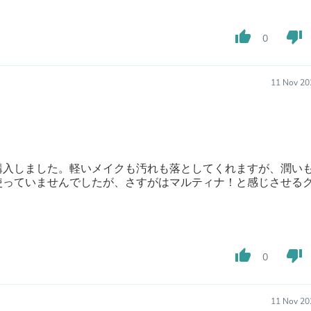
Hair Accessories
Baskets
Scarves & Shawls
thumb_up
thumb_down
0
Deodorant & Anti Perspirant
Office Furniture
Desks
11 Nov 20
Desktop Computers
Dj & Specialty Audio
Cat Supplies
Chair & Sofa Cushions
Clocks
Dressers
購入しました。軽いメイクも汚れも落としてくれますが、潤い
Ear Care
使っていませんでしたが、さすがはマルティナ！と感じさせる
Face Masks
Electronics Films & Shields
Door Mats
Figurines
Flags & Windsocks
Home Decor Decals
thumb_up
thumb_down
0
Home Fragrance Accessories
Home Fragrances
First Aid
11 Nov 20
Dog Supplies