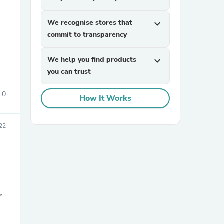
We recognise stores that
expand_more
commit to transparency
We help you find products
expand_more
you can trust
0
sories
How It Works
22
こ
ピ