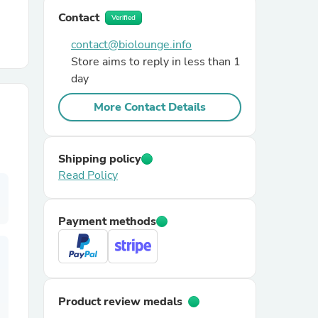
Contact
Verified
r Chairs
contact@biolounge.info
Store aims to reply in less than 1
day
More Contact Details
Shipping policy
es
Read Policy
Payment methods
ing
Product review medals