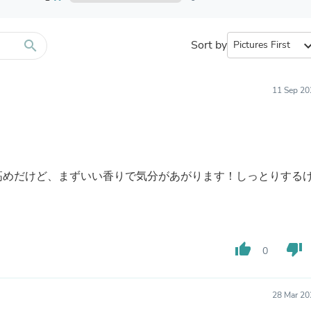
Furniture Sets
Bathroom Furniture Sets
Bean Bag Chairs
Beds & Accessories
search
Sort by
expand_
Bedroom Furniture Sets
Beds & Bed Frames
Toilet Brushes & Holders
11 Sep 20
Skirts
Sleepwear & Loungewear
Biometric Monitor Accessories
Biometric Monitors
Toilet Paper Holders
Towel Racks & Holders
高めだけど、まずいい香りで気分があがります！しっとりする
Animals & Pet Supplies
Pet Supplies
Fish Supplies
Suits
Shelving
thumb_up
thumb_down
Bookcases & Standing Shelves
0
Pants
Shirts & Tops
Swimwear
28 Mar 20
Dresses