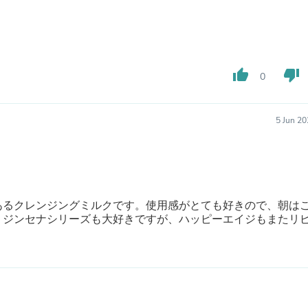
Oral Care
Outdoor Furniture
Outdoor Furniture Sets
Laundry Appliances
Outdoor Seating
Outdoor Tables
thumb_up
thumb_down
0
Costumes & Accessories
Costume Accessories
Vacuums
5 Jun 2
Personal Lubricants
Reptile & Amphibian Supplies
Small Animal Supplies
Live Animals
Pet Bed Accessories
Pet Bowls, Feeders & Waterer
あるクレンジングミルクです。使用感がとても好きので、朝は
Pet Carriers & Crates
。ジンセナシリーズも大好きですが、ハッピーエイジもまたリ
Pet Collars & Harnesses
Pet Id Tags
Pet Leashes
Pet Strollers
Pet Vitamins & Supplements
Water Heaters
Household Supplies