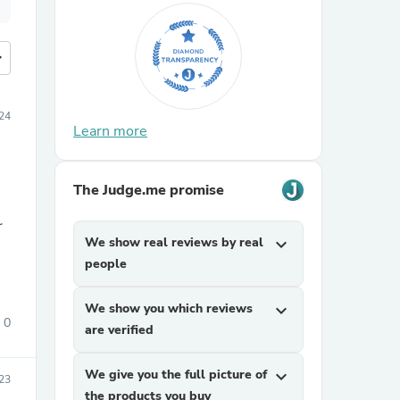
more
24
Learn more
The Judge.me promise
け
We show real reviews by real
expand_more
people
We show you which reviews
expand_more
0
are verified
We give you the full picture of
expand_more
23
the products you buy