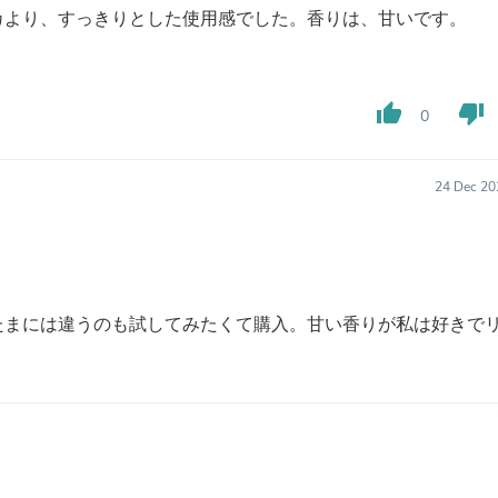
Laptops
カより、すっきりとした使用感でした。香りは、甘いです。
Household Appliance Accessor
Air Conditioner Accessories
Air Purifier Accessories
Pet Grooming Supplies
thumb_up
thumb_down
0
Living Room Furniture Sets
Fan Accessories
Massage & Relaxation
Neckties
24 Dec 20
Mattresses
Memory
Laundry Appliance Accessories
Mobility & Accessibility
Patio Heater Accessories
Vacuum Accessories
たまには違うのも試してみたくて購入。甘い香りが私は好きで
Household Appliances
Climate Control Appliances
Pinback Buttons
Sunglasses
Nightstands
Floor & Steam Cleaners
Office Chairs