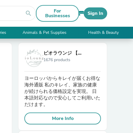
For
search
Sign In
Businesses
ries
Animals & Pet Supplies
Health & Beauty
ビオラウンジ 【
1676 products
BioLounge 】
ヨーロッパからキレイが届くお得な
海外通販 私のキレイ、家族の健康
が続けられる価格設定を実現。 日
本語対応なので安心してご利用いた
だけます。
More Info