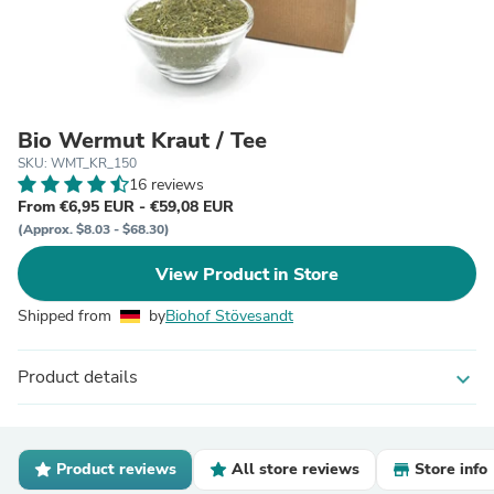
Bio Wermut Kraut / Tee
SKU: WMT_KR_150
16 reviews
From €6,95 EUR - €59,08 EUR
(Approx. $8.03 - $68.30)
View Product in Store
Shipped from
by
Biohof Stövesandt
Product details
expand_more
Product reviews
All store reviews
Store info