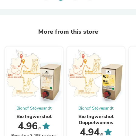
More from this store
Biohof Stövesandt
Biohof Stövesandt
Bio Ingwershot
Bio Ingwershot
Doppelwumms
4.96
4.94
/5
/5
Based on 3,295 reviews