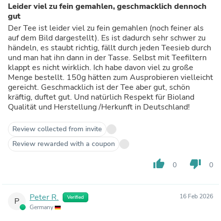
Leider viel zu fein gemahlen, geschmacklich dennoch
gut
Der Tee ist leider viel zu fein gemahlen (noch feiner als
auf dem Bild dargestellt). Es ist dadurch sehr schwer zu
händeln, es staubt richtig, fällt durch jeden Teesieb durch
und man hat ihn dann in der Tasse. Selbst mit Teefiltern
klappt es nicht wirklich. Ich habe davon viel zu große
Menge bestellt. 150g hätten zum Ausprobieren vielleicht
gereicht. Geschmacklich ist der Tee aber gut, schön
kräftig, duftet gut. Und natürlich Respekt für Bioland
Qualität und Herstellung /Herkunft in Deutschland!
Review collected from invite
Review rewarded with a coupon
thumb_up
thumb_down
0
0
Peter R.
16 Feb 2026
Verified
P
Germany