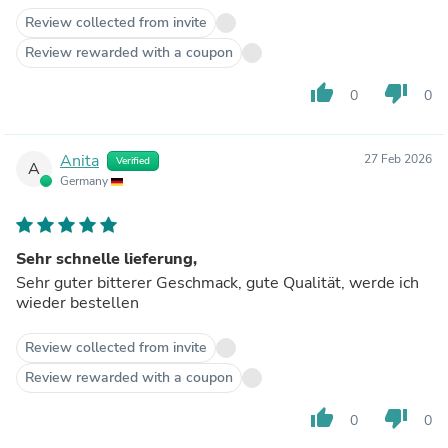
Review collected from invite
Review rewarded with a coupon
thumb_up
thumb_down
0
0
Anita
27 Feb 2026
Verified
A
Germany
Sehr schnelle lieferung,
Sehr guter bitterer Geschmack, gute Qualität, werde ich
wieder bestellen
Review collected from invite
Review rewarded with a coupon
thumb_up
thumb_down
0
0