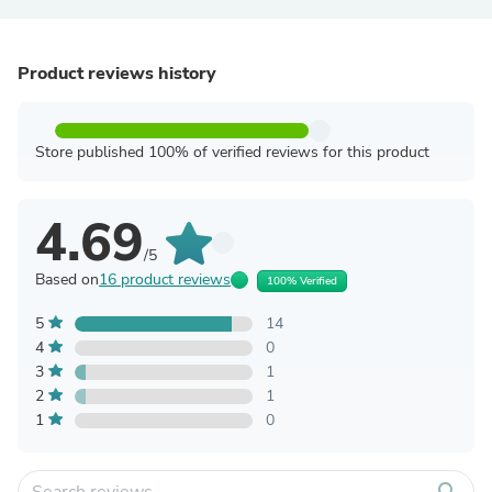
Product reviews history
Store published 100% of verified reviews for this product
4.69
/5
Based on
16 product reviews
100% Verified
5
14
4
0
3
1
2
1
1
0
search