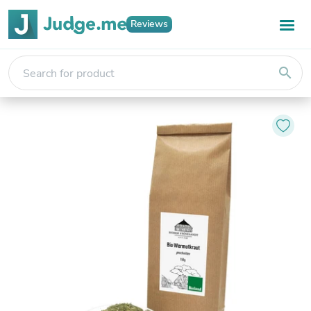
Reviews
search