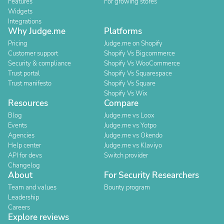
Features
For growing stores
Widgets
Integrations
Why Judge.me
Platforms
Pricing
Judge.me on Shopify
Customer support
Shopify Vs Bigcommerce
Security & compliance
Shopify Vs WooCommerce
Trust portal
Shopify Vs Squarespace
Trust manifesto
Shopify Vs Square
Shopify Vs Wix
Resources
Compare
Blog
Judge.me vs Loox
Events
Judge.me vs Yotpo
Agencies
Judge.me vs Okendo
Help center
Judge.me vs Klaviyo
API for devs
Switch provider
Changelog
About
For Security Researchers
Team and values
Bounty program
Leadership
Careers
Explore reviews