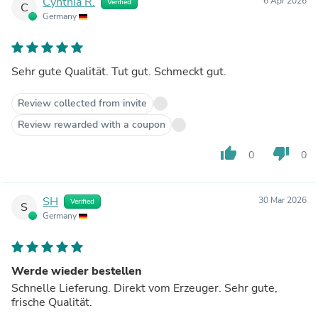
Cynthia R.
6 Apr 2026
Verified
C
Germany
Sehr gute Qualität. Tut gut. Schmeckt gut.
Review collected from invite
Review rewarded with a coupon
thumb_up
thumb_down
0
0
SH
30 Mar 2026
Verified
S
Germany
Werde wieder bestellen
Schnelle Lieferung. Direkt vom Erzeuger. Sehr gute,
frische Qualität.