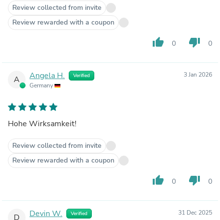
Review collected from invite
Review rewarded with a coupon
thumb_up
thumb_down
0
0
Angela H.
3 Jan 2026
Verified
A
Germany
Hohe Wirksamkeit!
Review collected from invite
Review rewarded with a coupon
thumb_up
thumb_down
0
0
Devin W.
31 Dec 2025
Verified
D