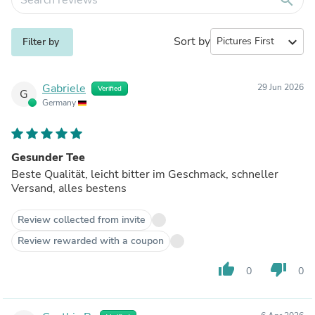
Sort by
expand_more
Filter by
Gabriele
29 Jun 2026
Verified
G
Germany
Gesunder Tee
Beste Qualität, leicht bitter im Geschmack, schneller
Versand, alles bestens
Review collected from invite
Review rewarded with a coupon
thumb_up
thumb_down
0
0