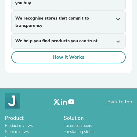
you buy
We recognise stores that commit to
expand_more
transparency
We help you find products you can trust
expand_more
How It Works
Back to top
Product
Solution
Product reviews
For dropshippers
Store reviews
For starting stores