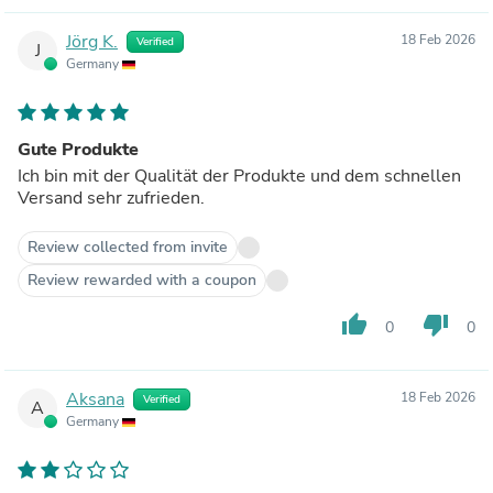
Jörg K.
18 Feb 2026
Verified
J
Germany
Gute Produkte
Ich bin mit der Qualität der Produkte und dem schnellen
Versand sehr zufrieden.
Review collected from invite
Review rewarded with a coupon
thumb_up
thumb_down
0
0
Aksana
18 Feb 2026
Verified
A
Germany