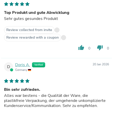
Top Produkt und gute Abwicklung
Sehr gutes gesundes Produkt
Review collected from invite
Review rewarded with a coupon
thumb_up
thumb_down
0
0
Doris A.
20 Jan 2026
Verified
D
Germany
Bin sehr zufrieden.
Alles war bestens - die Qualität der Ware, die
plastikfreie Verpackung, der umgehende unkomplizierte
Kundenservice/Kommunikation. Sehr zu empfehlen.