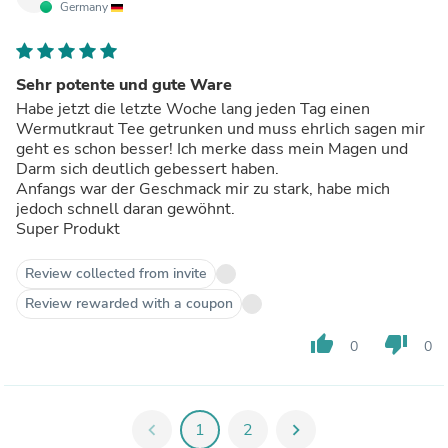
Germany
Sehr potente und gute Ware
Habe jetzt die letzte Woche lang jeden Tag einen
Wermutkraut Tee getrunken und muss ehrlich sagen mir
geht es schon besser! Ich merke dass mein Magen und
Darm sich deutlich gebessert haben.
Anfangs war der Geschmack mir zu stark, habe mich
jedoch schnell daran gewöhnt.
Super Produkt
Review collected from invite
Review rewarded with a coupon
thumb_up
thumb_down
0
0
chevron_left
1
2
chevron_right