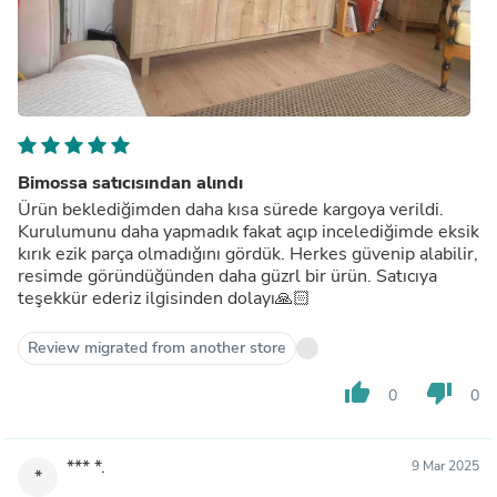
Bimossa satıcısından alındı
Ürün beklediğimden daha kısa sürede kargoya verildi.
Kurulumunu daha yapmadık fakat açıp incelediğimde eksik
kırık ezik parça olmadığını gördük. Herkes güvenip alabilir,
resimde göründüğünden daha güzrl bir ürün. Satıcıya
teşekkür ederiz ilgisinden dolayı🙏🏻
Review migrated from another store
thumb_up
thumb_down
0
0
*** *.
9 Mar 2025
*