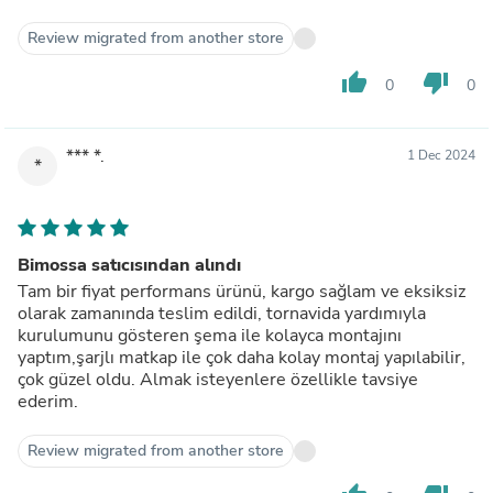
Review migrated from another store
thumb_up
thumb_down
0
0
*** *.
1 Dec 2024
*
Bimossa satıcısından alındı
Tam bir fiyat performans ürünü, kargo sağlam ve eksiksiz
olarak zamanında teslim edildi, tornavida yardımıyla
kurulumunu gösteren şema ile kolayca montajını
yaptım,şarjlı matkap ile çok daha kolay montaj yapılabilir,
çok güzel oldu. Almak isteyenlere özellikle tavsiye
ederim.
Review migrated from another store