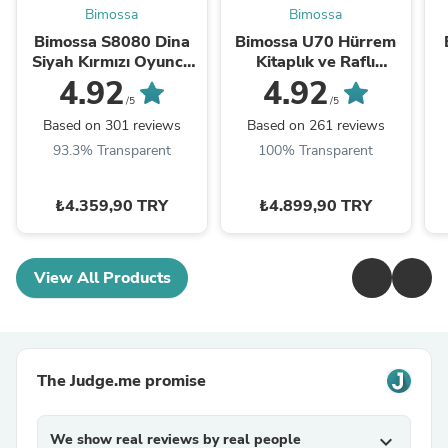
Bimossa
Bimossa
Bimossa S8080 Dina
Bimossa U70 Hürrem
Siyah Kırmızı Oyuncu
Kitaplık ve Raflı
Masası | Gaming
Çalışma Masası
4.92
4.92
Bilgisayar Masası
/5
/5
Based on 301 reviews
Based on 261 reviews
93.3% Transparent
100% Transparent
₺4.359,90 TRY
₺4.899,90 TRY
View All Products
The Judge.me promise
We show real reviews by real people
expand_more