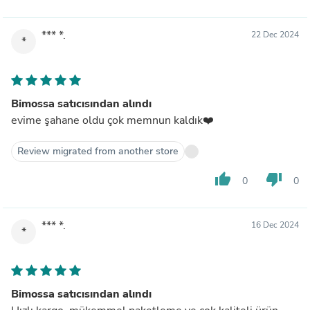
*** *.
22 Dec 2024
*
Bimossa satıcısından alındı
evime şahane oldu çok memnun kaldık❤️
Review migrated from another store
thumb_up
thumb_down
0
0
*** *.
16 Dec 2024
*
Bimossa satıcısından alındı