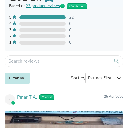
Based on
22 product reviews
0% Verified
5
22
4
0
3
0
2
0
1
0
search
Sort by
expand_more
Filter by
Pınar T.A.
25 Apr 2026
Verified
P