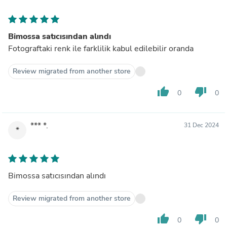
Bimossa satıcısından alındı
Fotograftaki renk ile farklilik kabul edilebilir oranda
Review migrated from another store
thumb_up
thumb_down
0
0
*** *.
31 Dec 2024
*
Bimossa satıcısından alındı
Review migrated from another store
thumb_up
thumb_down
0
0