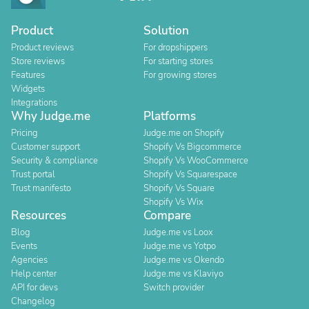
Product
Solution
Product reviews
For dropshippers
Store reviews
For starting stores
Features
For growing stores
Widgets
Integrations
Why Judge.me
Platforms
Pricing
Judge.me on Shopify
Customer support
Shopify Vs Bigcommerce
Security & compliance
Shopify Vs WooCommerce
Trust portal
Shopify Vs Squarespace
Trust manifesto
Shopify Vs Square
Shopify Vs Wix
Resources
Compare
Blog
Judge.me vs Loox
Events
Judge.me vs Yotpo
Agencies
Judge.me vs Okendo
Help center
Judge.me vs Klaviyo
API for devs
Switch provider
Changelog