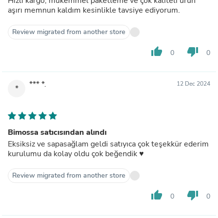
Hızlı kargo, mükemmel paketleme ve çok kaliteli ürün
aşırı memnun kaldım kesinlikle tavsiye ediyorum.
Review migrated from another store
thumb_up
thumb_down
0
0
*** *.
12 Dec 2024
*
Bimossa satıcısından alındı
Eksiksiz ve sapasağlam geldi satıyıca çok teşekkür ederim
kurulumu da kolay oldu çok beğendik ♥️
Review migrated from another store
thumb_up
thumb_down
0
0