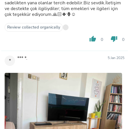
sadelikten yana olanlar tercih edebilir.Biz sevdik.İletişim
ve destekte çok ilgiliydiler; tüm emekleri ve ilgileri için
çok teşekkür ediyorum.🙏🏻🍀🪻☺️
Review collected organically
thumb_up
thumb_down
0
0
*** *.
5 Jan 2025
*