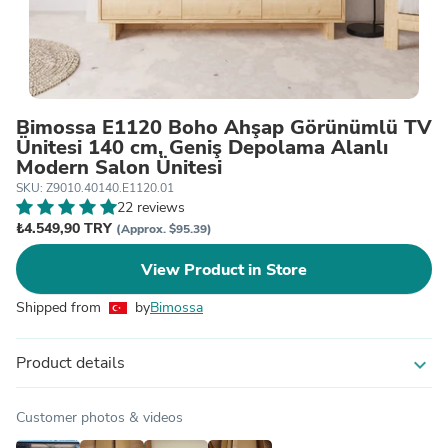
Bimossa E1120 Boho Ahşap Görünümlü TV
Ünitesi 140 cm, Geniş Depolama Alanlı
Modern Salon Ünitesi
SKU: Z9010.40140.E1120.01
22 reviews
₺4.549,90 TRY
(Approx. $95.39)
View Product in Store
Shipped from
by
Bimossa
Product details
expand_more
Customer photos & videos