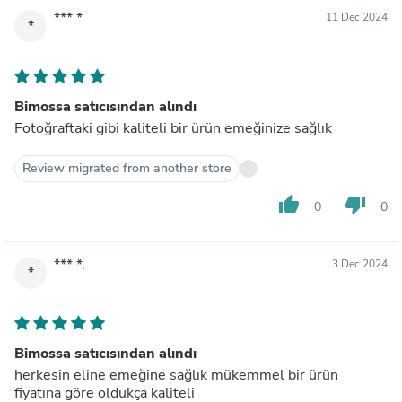
*** *.
11 Dec 2024
*
Bimossa satıcısından alındı
Fotoğraftaki gibi kaliteli bir ürün emeğinize sağlık
Review migrated from another store
thumb_up
thumb_down
0
0
*** *.
3 Dec 2024
*
Bimossa satıcısından alındı
herkesin eline emeğine sağlık mükemmel bir ürün
fiyatına göre oldukça kaliteli