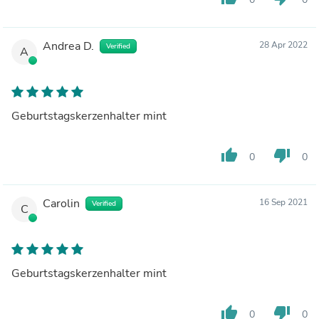
Andrea D.
28 Apr 2022
Verified
A
Geburtstagskerzenhalter mint
thumb_up
thumb_down
0
0
Carolin
16 Sep 2021
Verified
C
Geburtstagskerzenhalter mint
thumb_up
thumb_down
0
0