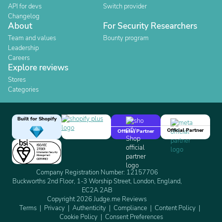
API for devs
Switch provider
Changelog
About
For Security Researchers
Team and values
Bounty program
Leadership
Careers
Explore reviews
Stores
Categories
Built for Shopify
Official Partner
Official Partner
Company Registration Number: 12157706
Buckworths 2nd Floor, 1-3 Worship Street, London, England,
EC2A 2AB
Copyright 2026 Judge.me Reviews
Terms
Privacy
Authenticity
Compliance
Content Policy
Cookie Policy
Consent Preferences