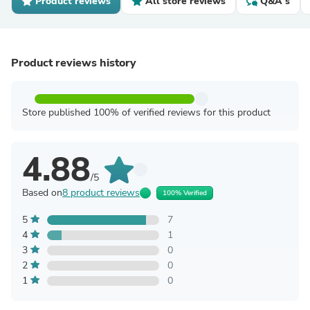
Product reviews
All store reviews
Q&A's
Product reviews history
Store published 100% of verified reviews for this product
4.88
/5
Based on
8 product reviews
100% Verified
5
7
4
1
3
0
2
0
1
0