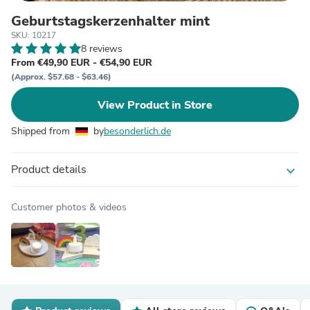
Geburtstagskerzenhalter mint
SKU: 10217
8 reviews
From €49,90 EUR - €54,90 EUR
(Approx. $57.68 - $63.46)
View Product in Store
Shipped from
by
besonderlich.de
Product details
expand_more
Customer photos & videos