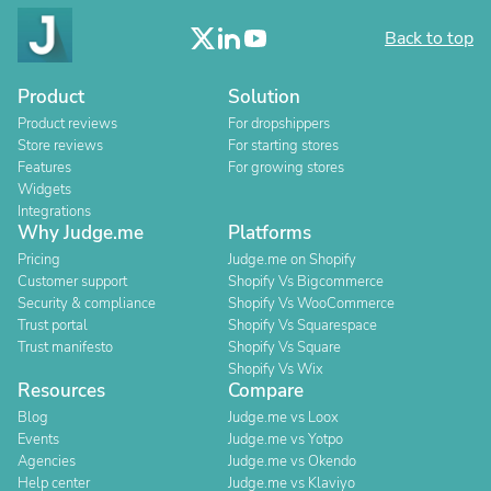
Back to top
Product
Solution
Product reviews
For dropshippers
Store reviews
For starting stores
Features
For growing stores
Widgets
Integrations
Why Judge.me
Platforms
Pricing
Judge.me on Shopify
Customer support
Shopify Vs Bigcommerce
Security & compliance
Shopify Vs WooCommerce
Trust portal
Shopify Vs Squarespace
Trust manifesto
Shopify Vs Square
Shopify Vs Wix
Resources
Compare
Blog
Judge.me vs Loox
Events
Judge.me vs Yotpo
Agencies
Judge.me vs Okendo
Help center
Judge.me vs Klaviyo