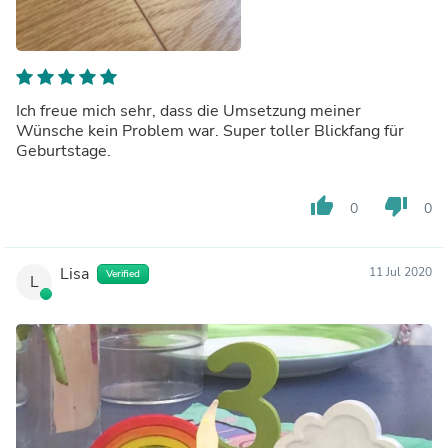
Ich freue mich sehr, dass die Umsetzung meiner
Wünsche kein Problem war. Super toller Blickfang für
Geburtstage.
thumb_up
thumb_down
0
0
Lisa
11 Jul 2020
Verified
L