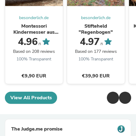
besonderlich.de
besonderlich.de
Montessori
Stifteheld
Kindermesser aus
"Regenbogen"
Olivenholz
4.96
4.97
/5
/5
Based on 208 reviews
Based on 177 reviews
100% Transparent
100% Transparent
€9,90 EUR
€39,90 EUR
View All Products
The Judge.me promise