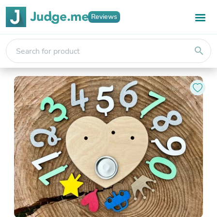
Reviews
search