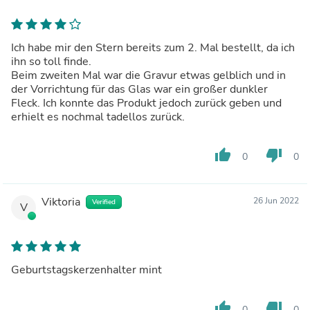
Ich habe mir den Stern bereits zum 2. Mal bestellt, da ich
ihn so toll finde.
Beim zweiten Mal war die Gravur etwas gelblich und in
der Vorrichtung für das Glas war ein großer dunkler
Fleck. Ich konnte das Produkt jedoch zurück geben und
erhielt es nochmal tadellos zurück.
thumb_up
thumb_down
0
0
Viktoria
26 Jun 2022
Verified
V
Geburtstagskerzenhalter mint
thumb_up
thumb_down
0
0