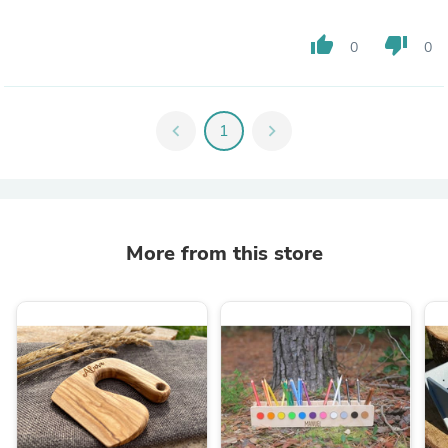
thumb_up
thumb_down
0
0
chevron_left
1
chevron_right
More from this store