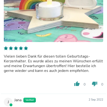
Vielen lieben Dank für diesen tollen Geburtstags-
Kerzenhalter. Es wurde alles zu meinen Wünschen erfüllt
und meine Erwartungen übertroffen! Hier bestelle ich
gerne wieder und kann es auch jedem empfehlen.
thumb_up
thumb_down
0
0
Jana
2 Sep 2022
Verified
J