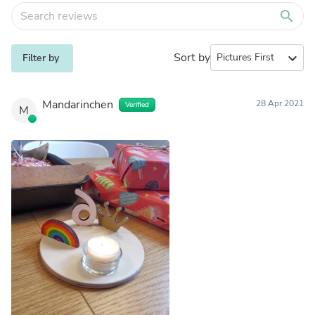
search
Sort by
expand_more
Filter by
Mandarinchen
28 Apr 2021
Verified
M