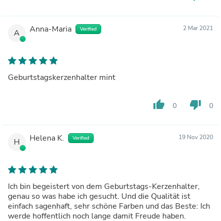
Anna-Maria
2 Mar 2021
Verified
A
Geburtstagskerzenhalter mint
thumb_up
thumb_down
0
0
Helena K.
19 Nov 2020
Verified
H
Ich bin begeistert von dem Geburtstags-Kerzenhalter,
genau so was habe ich gesucht. Und die Qualität ist
einfach sagenhaft, sehr schöne Farben und das Beste: Ich
werde hoffentlich noch lange damit Freude haben.