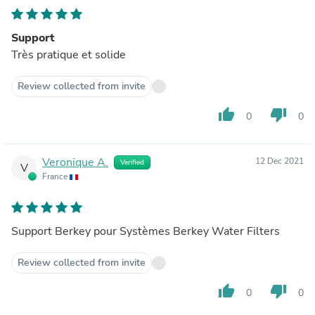
Support
Très pratique et solide
Review collected from invite
thumb_up
thumb_down
0
0
Veronique A.
12 Dec 2021
Verified
V
France
Support Berkey pour Systèmes Berkey Water Filters
Review collected from invite
thumb_up
thumb_down
0
0