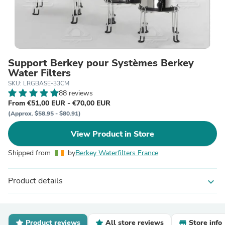
Support Berkey pour Systèmes Berkey
Water Filters
SKU: LRGBASE-33CM
88 reviews
From €51,00 EUR - €70,00 EUR
(Approx. $58.95 - $80.91)
View Product in Store
Shipped from
by
Berkey Waterfilters France
Product details
expand_more
Product reviews
All store reviews
Store info