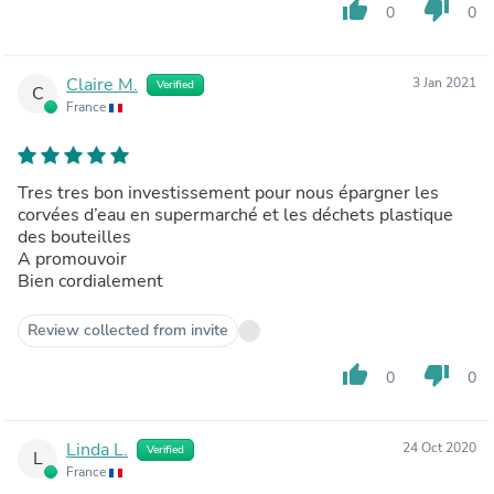
thumb_up
thumb_down
0
0
Claire M.
3 Jan 2021
Verified
C
France
Tres tres bon investissement pour nous épargner les
corvées d’eau en supermarché et les déchets plastique
des bouteilles
A promouvoir
Bien cordialement
Review collected from invite
thumb_up
thumb_down
0
0
Linda L.
24 Oct 2020
Verified
L
France