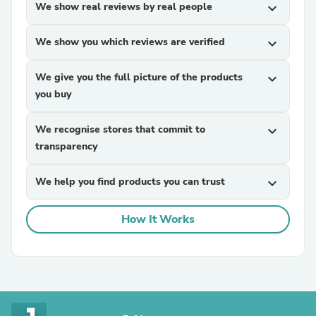
We show real reviews by real people
expand_more
We show you which reviews are verified
expand_more
We give you the full picture of the products
expand_more
you buy
We recognise stores that commit to
expand_more
transparency
We help you find products you can trust
expand_more
How It Works