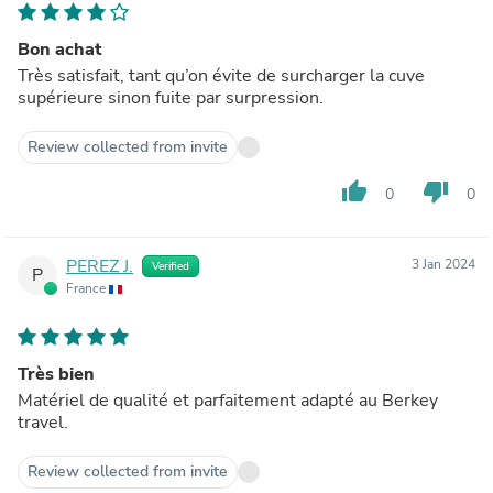
Bon achat
Très satisfait, tant qu’on évite de surcharger la cuve
supérieure sinon fuite par surpression.
Review collected from invite
thumb_up
thumb_down
0
0
PEREZ J.
3 Jan 2024
Verified
P
France
Très bien
Matériel de qualité et parfaitement adapté au Berkey
travel.
Review collected from invite