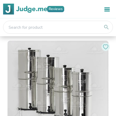
Reviews
search