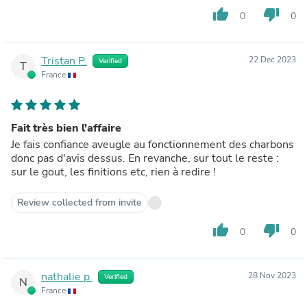
thumb_up
thumb_down
0
0
Tristan P.
22 Dec 2023
Verified
T
France
Fait très bien l'affaire
Je fais confiance aveugle au fonctionnement des charbons
donc pas d'avis dessus. En revanche, sur tout le reste :
sur le gout, les finitions etc, rien à redire !
Review collected from invite
thumb_up
thumb_down
0
0
nathalie p.
28 Nov 2023
Verified
N
France