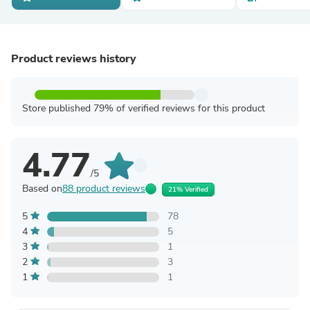
Product reviews history
Store published 79% of verified reviews for this product
4.77
/5
Based on
88 product reviews
21% Verified
5
78
4
5
3
1
2
3
1
1