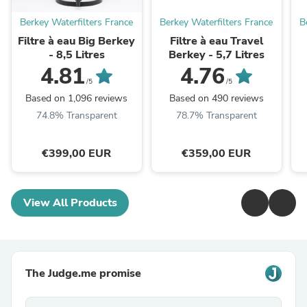
Berkey Waterfilters France
Berkey Waterfilters France
B
Filtre à eau Big Berkey
Filtre à eau Travel
- 8,5 Litres
Berkey - 5,7 Litres
4.81
4.76
/5
/5
Based on 1,096 reviews
Based on 490 reviews
74.8% Transparent
78.7% Transparent
€399,00 EUR
€359,00 EUR
View All Products
The Judge.me promise