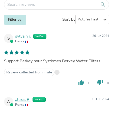
search
Sort by
expand_more
Filter by
sylvain r.
26 Jun 2024
Verified
S
France
Support Berkey pour Systèmes Berkey Water Filters
Review collected from invite
thumb_up
thumb_down
0
0
alexis R.
13 Feb 2024
Verified
A
France