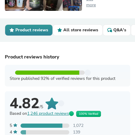
more
Product reviews
All store reviews
Q&A's
Product reviews history
Store published 92% of verified reviews for this product
4.82
/5
Based on
1,246 product reviews
100% Verified
5
1,072
4
139