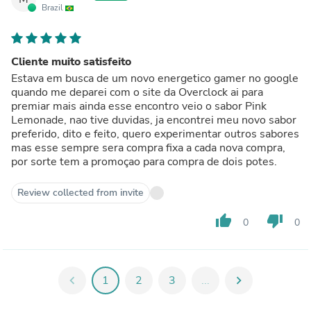
Brazil
Cliente muito satisfeito
Estava em busca de um novo energetico gamer no google
quando me deparei com o site da Overclock ai para
premiar mais ainda esse encontro veio o sabor Pink
Lemonade, nao tive duvidas, ja encontrei meu novo sabor
preferido, dito e feito, quero experimentar outros sabores
mas esse sempre sera compra fixa a cada nova compra,
por sorte tem a promoçao para compra de dois potes.
Review collected from invite
thumb_up
thumb_down
0
0
chevron_left
1
2
3
...
chevron_right