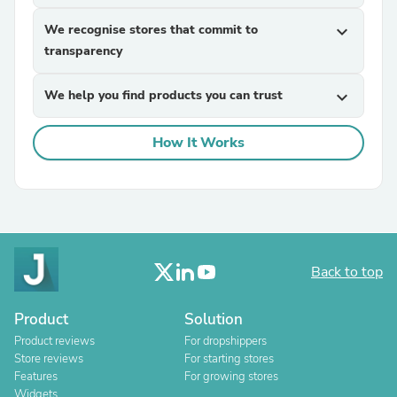
We recognise stores that commit to
expand_more
transparency
We help you find products you can trust
expand_more
How It Works
Back to top
Product
Solution
Product reviews
For dropshippers
Store reviews
For starting stores
Features
For growing stores
Widgets