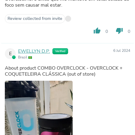
foco sem causar mal estar.
Review collected from invite
thumb_up
thumb_down
0
0
EWELLYN D.P.
6 Jul 2024
Verified
E
Brazil
About product
COMBO OVERCLOCK - OVERCLOCK +
COQUETELEIRA CLÁSSICA
(out of store)