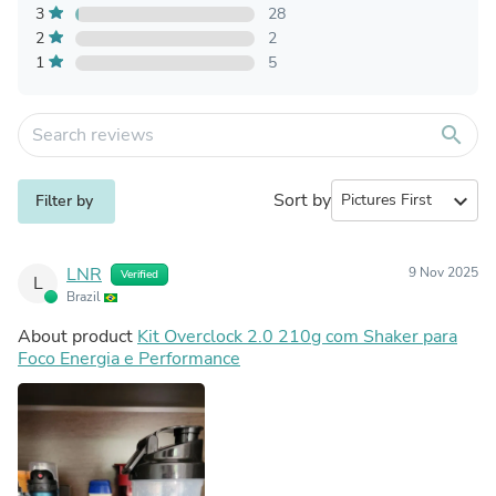
3
28
2
2
1
5
search
Sort by
expand_more
Filter by
LNR
9 Nov 2025
Verified
L
Brazil
About product
Kit Overclock 2.0 210g com Shaker para
Foco Energia e Performance