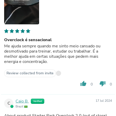
Overclock é sensacional
Me ajuda sempre quando me sinto meio cansado ou
desmotivado para treinar, estudar ou trabalhar. É a
melhor ajuda em certas situações que pedem mais
energia e concentração.
Review collected from invite
thumb_up
thumb_down
0
0
Caio B.
17 Jul 2024
Verified
C
Brazil
About product
Starter Pack Overclock 2.0
(out of store)