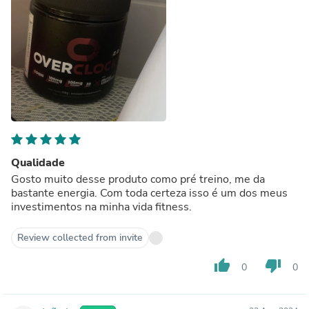
Qualidade
Gosto muito desse produto como pré treino, me da
bastante energia. Com toda certeza isso é um dos meus
investimentos na minha vida fitness.
Review collected from invite
thumb_up
thumb_down
0
0