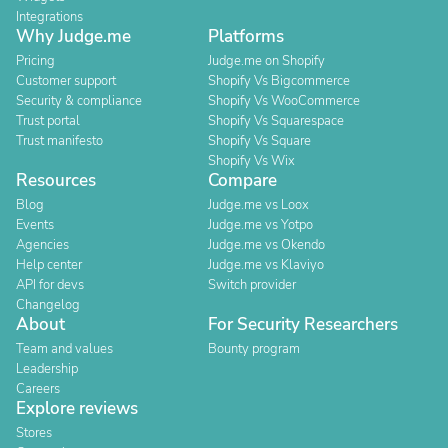
Integrations
Why Judge.me
Platforms
Pricing
Judge.me on Shopify
Customer support
Shopify Vs Bigcommerce
Security & compliance
Shopify Vs WooCommerce
Trust portal
Shopify Vs Squarespace
Trust manifesto
Shopify Vs Square
Shopify Vs Wix
Resources
Compare
Blog
Judge.me vs Loox
Events
Judge.me vs Yotpo
Agencies
Judge.me vs Okendo
Help center
Judge.me vs Klaviyo
API for devs
Switch provider
Changelog
About
For Security Researchers
Team and values
Bounty program
Leadership
Careers
Explore reviews
Stores