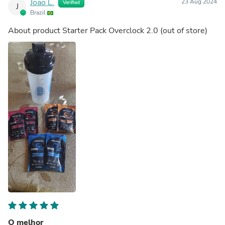
João L.
23 Aug 2024
Verified
J
Brazil
About product
Starter Pack Overclock 2.0
(out of store)
O melhor