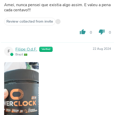
Amei, nunca pensei que existia algo assim. E valeu a pena
cada centavo!!!
Review collected from invite
thumb_up
thumb_down
0
0
Filipe O.d.F.
22 Aug 2024
Verified
F
Brazil