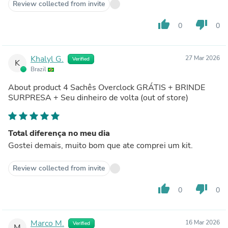
Review collected from invite
thumb_up
thumb_down
0
0
Khalyl G.
27 Mar 2026
Verified
K
Brazil
About product
4 Sachês Overclock GRÁTIS + BRINDE
SURPRESA + Seu dinheiro de volta
(out of store)
Total diferença no meu dia
Gostei demais, muito bom que ate comprei um kit.
Review collected from invite
thumb_up
thumb_down
0
0
Marco M.
16 Mar 2026
Verified
M