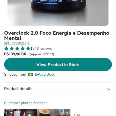
Overclock 2.0 Foco Energia e Desempenho
Mental
SKU: 20230212-1
1246 reviews
R$139,90 BRL
(Approx. $27.52)
View Product in Store
Shipped from
by
Overclock
Product details
expand_more
Customer photos & videos
See