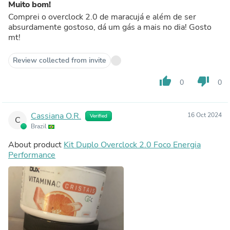
Muito bom!
Comprei o overclock 2.0 de maracujá e além de ser
absurdamente gostoso, dá um gás a mais no dia! Gosto
mt!
Review collected from invite
thumb_up
thumb_down
0
0
Cassiana O.R.
16 Oct 2024
Verified
C
Brazil
About product
Kit Duplo Overclock 2.0 Foco Energia
Performance