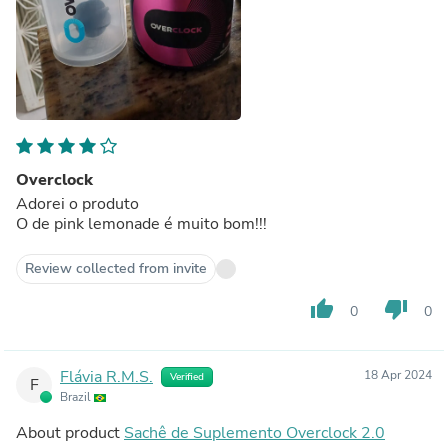
Overclock
Adorei o produto
O de pink lemonade é muito bom!!!
Review collected from invite
thumb_up
thumb_down
0
0
Flávia R.M.S.
18 Apr 2024
Verified
F
Brazil
About product
Sachê de Suplemento Overclock 2.0