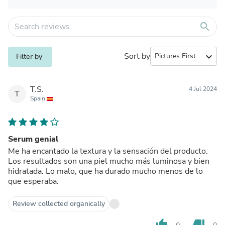
search
Sort by
expand_more
Filter by
T.S.
4 Jul 2024
T
Spain
Serum genial
Me ha encantado la textura y la sensación del producto.
Los resultados son una piel mucho más luminosa y bien
hidratada. Lo malo, que ha durado mucho menos de lo
que esperaba.
Review collected organically
thumb_up
thumb_down