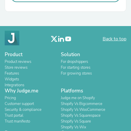
Back to top
Product
Solution
Product reviews
For dropshippers
Store reviews
For starting stores
Features
For growing stores
Widgets
Integrations
Why Judge.me
Platforms
Pricing
Judge.me on Shopify
Customer support
Shopify Vs Bigcommerce
Security & compliance
Shopify Vs WooCommerce
Trust portal
Shopify Vs Squarespace
Trust manifesto
Shopify Vs Square
Shopify Vs Wix