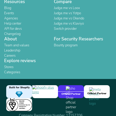
Resources
Compare
Blog
Judge.me vs Loox
Events
Judge.me vs Yotpo
Agencies
Judge.me vs Okendo
Help center
Judge.me vs Klaviyo
API for devs
Switch provider
Changelog
About
For Security Researchers
Team and values
Bounty program
Leadership
Careers
Explore reviews
Stores
Categories
Built for Shopify
Official Partner
Official Partner
Company Registration Number: 12157706