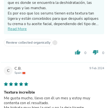
que es donde se encuentra la deshidratación, las
arrugas y las manchas.
Es por eso que los serums tienen esta textura tan
ligera y están concebidos para que después apliques
tu crema o tu aceite facial, dependiendo del tipo de
Read More
piel que tengas .
Si buscabas algo que la piel quedará mucho más
nutrida y jugosa mejor escoger una crema o un aceite
Review collected organically
facial que su peso molecular es mucho más alto y
queda una parte del producto en la
thumb_up
thumb_down
0
0
superficie de la piel.
Si necesitas ayuda, puedes preguntarnos al
WhatssApp de Attura o al Instagram de
C.B.
9 Feb 2024
C
@laura_pugah de forma privada y te atenderemos
Spain
encantadas. Un abrazo y feliz día.
Textura increíble
Me gusta mucho, llevo con él un mes y estoy muy
contenta con el resultado.
Me hidrata muy bien la piel y no la deja tirante.