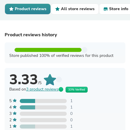
Product reviews
All store reviews
Store info
Product reviews history
Store published 100% of verified reviews for this product
3.33
/5
Based on
3 product reviews
33% Verified
5
1
4
1
3
0
2
0
1
1