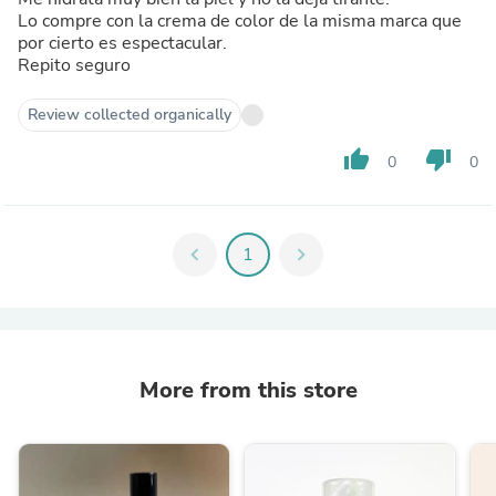
Lo compre con la crema de color de la misma marca que
por cierto es espectacular.
Repito seguro
Review collected organically
thumb_up
thumb_down
0
0
chevron_left
1
chevron_right
More from this store