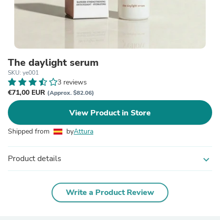
The daylight serum
SKU: ye001
3 reviews
€71,00 EUR
(Approx. $82.06)
View Product in Store
Shipped from
by
Attura
Product details
expand_more
Write a Product Review