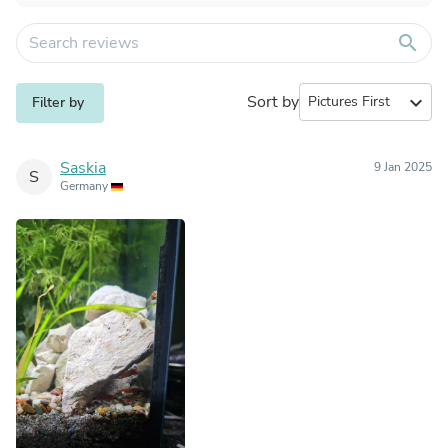
search
Sort by
expand_more
Filter by
Saskia
9 Jan 2025
S
Germany