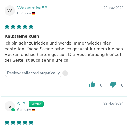
Wassernixe58
25 May 2025
W
Germany
Kalksteine klein
Ich bin sehr zufrieden und werde immer wieder hier
bestellen. Diese Steine habe ich gesucht für mein kleines
Becken und sie härten gut auf. Die Beschreibung hier auf
der Seite ist auch sehr hilfreich.
Review collected organically
thumb_up
thumb_down
0
0
S. B.
29 Nov 2024
Verified
S
Germany