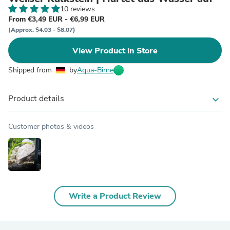
10 reviews
From €3,49 EUR - €6,99 EUR
(Approx. $4.03 - $8.07)
View Product in Store
Shipped from
by
Aqua-Birne
Product details
expand_more
Customer photos & videos
Write a Product Review