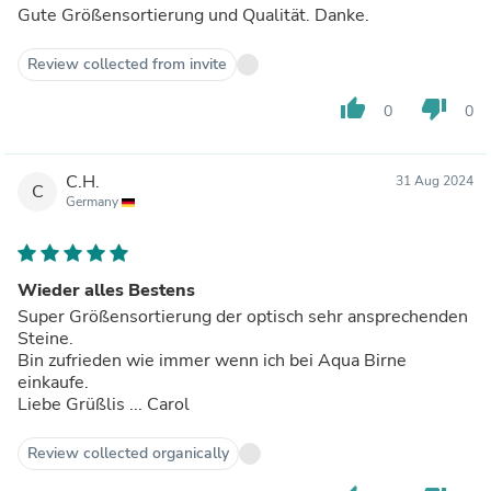
Gute Größensortierung und Qualität. Danke.
Review collected from invite
thumb_up
thumb_down
0
0
C.H.
31 Aug 2024
C
Germany
Wieder alles Bestens
Super Größensortierung der optisch sehr ansprechenden
Steine.
Bin zufrieden wie immer wenn ich bei Aqua Birne
einkaufe.
Liebe Grüßlis ... Carol
Review collected organically