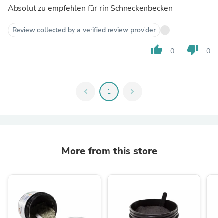
Absolut zu empfehlen für rin Schneckenbecken
Review collected by a verified review provider
thumb_up
thumb_down
0
0
chevron_left
1
chevron_right
More from this store