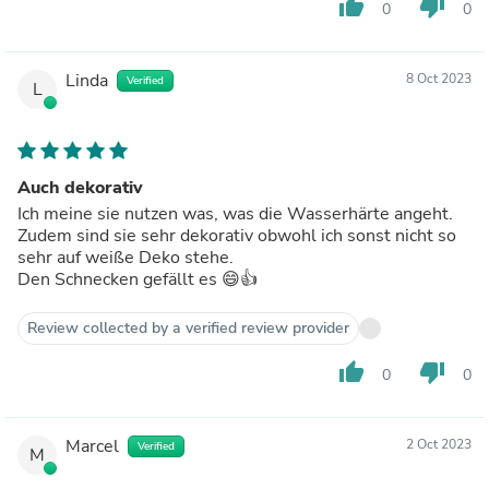
thumb_up
thumb_down
0
0
Linda
8 Oct 2023
Verified
L
Auch dekorativ
Ich meine sie nutzen was, was die Wasserhärte angeht.
Zudem sind sie sehr dekorativ obwohl ich sonst nicht so
sehr auf weiße Deko stehe.
Den Schnecken gefällt es 😄👍
Review collected by a verified review provider
thumb_up
thumb_down
0
0
Marcel
2 Oct 2023
Verified
M