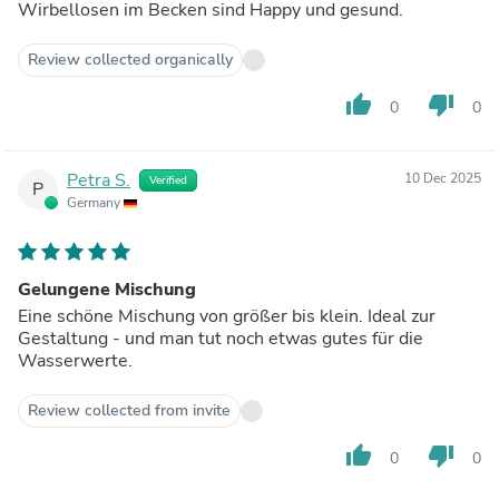
Wirbellosen im Becken sind Happy und gesund.
Review collected organically
thumb_up
thumb_down
0
0
Petra S.
10 Dec 2025
Verified
P
Germany
Gelungene Mischung
Eine schöne Mischung von größer bis klein. Ideal zur
Gestaltung - und man tut noch etwas gutes für die
Wasserwerte.
Review collected from invite
thumb_up
thumb_down
0
0