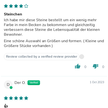
Steinchen
Ich habe mir diese Steine bestellt um ein wenig mehr
Farbe in mein Becken zu bekommen und gleichzeitig
verbessern diese Steine die Lebensqualität der kleinen
Bewohner.
Eine schöne Auswahl an Größen und formen. ( Kleine und
Größere Stücke vorhanden )
Review collected by a verified review provider
thumb_up
thumb_down
0
0
Der O.
1 Oct 2023
Verified
D
👍