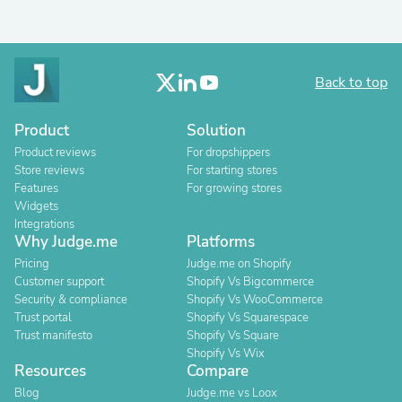
Back to top
Product
Solution
Product reviews
For dropshippers
Store reviews
For starting stores
Features
For growing stores
Widgets
Integrations
Why Judge.me
Platforms
Pricing
Judge.me on Shopify
Customer support
Shopify Vs Bigcommerce
Security & compliance
Shopify Vs WooCommerce
Trust portal
Shopify Vs Squarespace
Trust manifesto
Shopify Vs Square
Shopify Vs Wix
Resources
Compare
Blog
Judge.me vs Loox