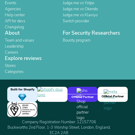
Events
Judge.me vs Yotpo
Agencies
Judge.me vs Okendo
Help center
Judge.me vs Klaviyo
API for devs
Switch provider
Changelog
About
For Security Researchers
Team and values
Bounty program
Leadership
Careers
Explore reviews
Stores
Categories
Built for Shopify
Official Partner
Official Partner
Company Registration Number: 12157706
Buckworths 2nd Floor, 1-3 Worship Street, London, England,
EC2A 2AB