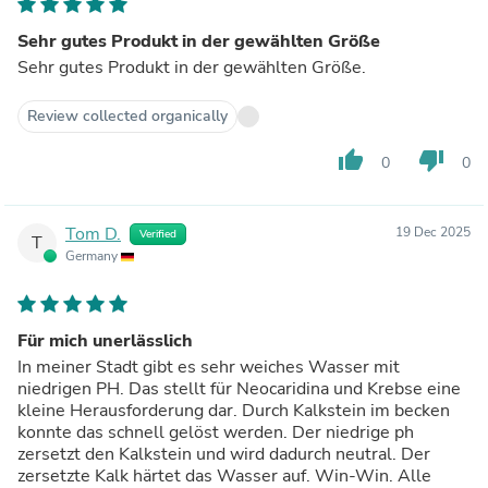
Sehr gutes Produkt in der gewählten Größe
Sehr gutes Produkt in der gewählten Größe.
Review collected organically
thumb_up
thumb_down
0
0
Tom D.
19 Dec 2025
Verified
T
Germany
Für mich unerlässlich
In meiner Stadt gibt es sehr weiches Wasser mit
niedrigen PH. Das stellt für Neocaridina und Krebse eine
kleine Herausforderung dar. Durch Kalkstein im becken
konnte das schnell gelöst werden. Der niedrige ph
zersetzt den Kalkstein und wird dadurch neutral. Der
zersetzte Kalk härtet das Wasser auf. Win-Win. Alle