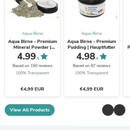
Aqua-Birne
Aqua-Birne
Aqua Birne - Premium
Aqua Birne - Premium
Mineral Powder |
Pudding | Hauptfutter
P
Natürlicher
4.99
4.98
Wasseraufbereiter +
/5
/5
Mineralien
Based on 150 reviews
Based on 87 reviews
100% Transparent
100% Transparent
€4,99 EUR
€4,99 EUR
View All Products