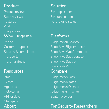
Product
Solution
Product reviews
For dropshippers
Store reviews
For starting stores
Features
For growing stores
Widgets
Integrations
Why Judge.me
Platforms
Pricing
Judge.me on Shopify
Customer support
Shopify Vs Bigcommerce
Security & compliance
Shopify Vs WooCommerce
Trust portal
Shopify Vs Squarespace
Trust manifesto
Shopify Vs Square
Shopify Vs Wix
Resources
Compare
Blog
Judge.me vs Loox
Events
Judge.me vs Yotpo
Agencies
Judge.me vs Okendo
Help center
Judge.me vs Klaviyo
API for devs
Switch provider
Changelog
About
For Security Researchers