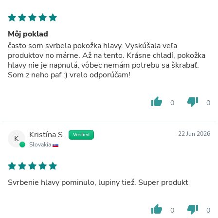
Môj poklad
často som svrbela pokožka hlavy. Vyskúšala veľa
produktov no márne. Až na tento. Krásne chladí, pokožka
hlavy nie je napnutá, vôbec nemám potrebu sa škrabať.
Som z neho paf :) vrelo odporúčam!
thumb_up
thumb_down
0
0
Kristína S.
22 Jun 2026
Verified
K
Slovakia
Svrbenie hlavy pominulo, lupiny tiež. Super produkt
thumb_up
thumb_down
0
0