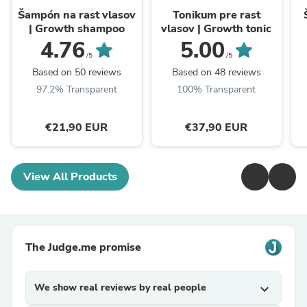
Šampón na rast vlasov
Tonikum pre rast
| Growth shampoo
vlasov | Growth tonic
4.76
5.00
/5
/5
Based on 50 reviews
Based on 48 reviews
97.2% Transparent
100% Transparent
€21,90 EUR
€37,90 EUR
View All Products
The Judge.me promise
We show real reviews by real people
expand_more