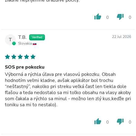
thumb_up
thumb_down
0
0
T.B.
22 Jul 2026
Verified
T
Slovakia
SOS pre pokozku
Výborná a rýchla úľava pre vlasovú pokozku. Obsah
hodnotím veľmi kladne, avšak aplikátor bol trochu
“nešťastný”, nakolko pri streku veľká časť len tiekla dole
fľašou a teda nedostalo sa mi toľko obsahu na vlasy akoby
som čakala a rýchlo sa minul - možno len zlý kus,keďže pri
toniku sa mi to nestalo).
thumb_up
thumb_down
0
0