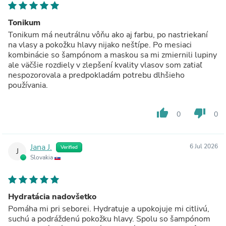
Tonikum
Tonikum má neutrálnu vôňu ako aj farbu, po nastriekaní
na vlasy a pokožku hlavy nijako neštípe. Po mesiaci
kombinácie so šampónom a maskou sa mi zmiernili lupiny
ale väčšie rozdiely v zlepšení kvality vlasov som zatiaľ
nespozorovala a predpokladám potrebu dlhšieho
používania.
thumb_up
thumb_down
0
0
Jana J.
6 Jul 2026
Verified
J
Slovakia
Hydratácia nadovšetko
Pomáha mi pri seborei. Hydratuje a upokojuje mi citlivú,
suchú a podráždenú pokožku hlavy. Spolu so šampónom