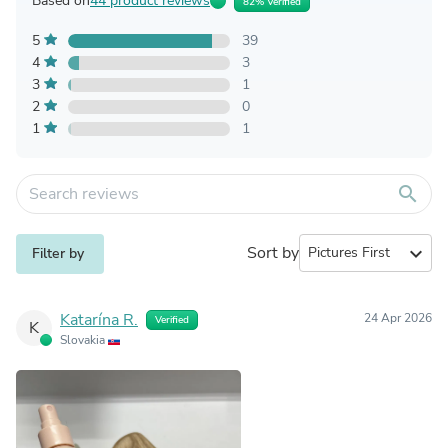
Based on
44 product reviews
82% Verified
5
39
4
3
3
1
2
0
1
1
search
Sort by
expand_more
Filter by
Katarína R.
24 Apr 2026
Verified
K
Slovakia