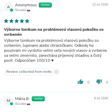
Anonymous
22 Jul 2026
Verified
A
Slovakia
Výborne tonikum na problémovú vlasovú pokožku so
svrbením
Výborne tonikum na problémovú vlasovú pokožku so
svrbením, lupinami alebo chrastičkami. Odkedy ho
pouzivam mi vyrástlo veľmi veľa nových vlasov a svrbenie
sa veľmi zmiernilo, zanecháva príjemný chladivy a čistý
pocit. Odporúčam 100/10 ♥️
Review collected from invite
thumb_up
thumb_down
0
0
Mária B.
8 Jul 2026
Verified
M
Slovakia