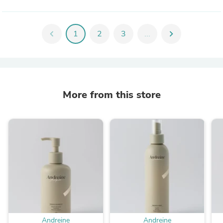
chevron_left
1
2
3
...
chevron_right
More from this store
Andreine
Andreine