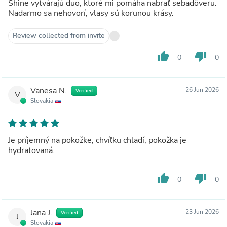
Shine vytvárajú duo, ktoré mi pomáha nabrať sebadôveru.
Nadarmo sa nehovorí, vlasy sú korunou krásy.
Review collected from invite
thumb_up
thumb_down
0
0
Vanesa N.
26 Jun 2026
Verified
V
Slovakia
Je príjemný na pokožke, chvíľku chladí, pokožka je
hydratovaná.
thumb_up
thumb_down
0
0
Jana J.
23 Jun 2026
Verified
J
Slovakia