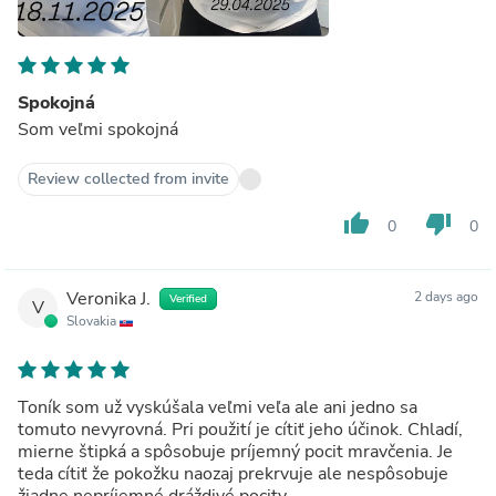
Spokojná
Som veľmi spokojná
Review collected from invite
thumb_up
thumb_down
0
0
Veronika J.
2 days ago
Verified
V
Slovakia
Toník som už vyskúšala veľmi veľa ale ani jedno sa
tomuto nevyrovná. Pri použití je cítiť jeho účinok. Chladí,
mierne štipká a spôsobuje príjemný pocit mravčenia. Je
teda cítiť že pokožku naozaj prekrvuje ale nespôsobuje
žiadne nepríjemné dráždivé pocity.