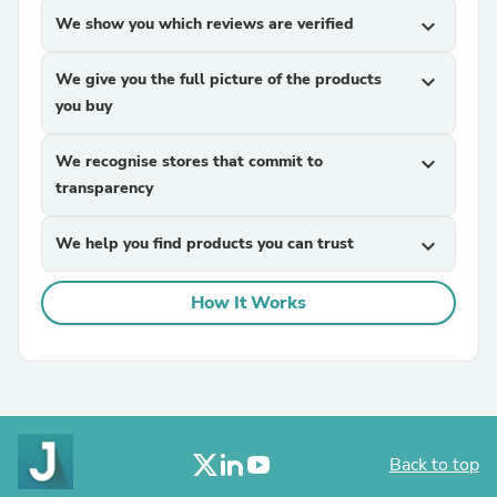
We show you which reviews are verified
expand_more
We give you the full picture of the products
expand_more
you buy
We recognise stores that commit to
expand_more
transparency
We help you find products you can trust
expand_more
How It Works
Back to top