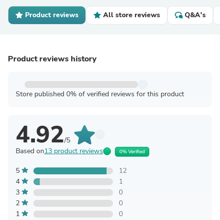
Product reviews
All store reviews
Q&A's
Product reviews history
Store published 0% of verified reviews for this product
4.92
/5
Based on
13 product reviews
0% Verified
5
12
4
1
3
0
2
0
1
0