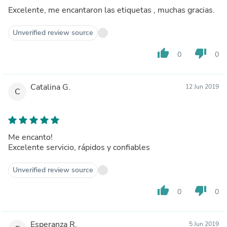
Excelente, me encantaron las etiquetas , muchas gracias.
Unverified review source
thumb_up
thumb_down
0
0
Catalina G.
12 Jun 2019
C
Me encanto!
Excelente servicio, rápidos y confiables
Unverified review source
thumb_up
thumb_down
0
0
Esperanza R.
5 Jun 2019