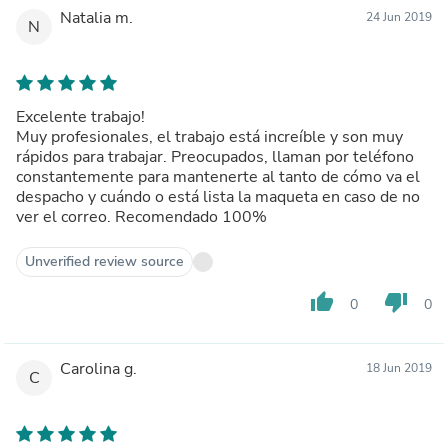
Natalia m.
24 Jun 2019
N
Excelente trabajo!
Muy profesionales, el trabajo está increíble y son muy
rápidos para trabajar. Preocupados, llaman por teléfono
constantemente para mantenerte al tanto de cómo va el
despacho y cuándo o está lista la maqueta en caso de no
ver el correo. Recomendado 100%
Unverified review source
thumb_up
thumb_down
0
0
Carolina g.
18 Jun 2019
C