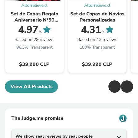
Altorrelieve.cl
Altorrelieve.cl
Set de Copas Regalo
Set de Copas de Novios
Aniversario Nº50
Personalizadas
Bodas de Oro
4.97
4.31
/5
/5
Based on 29 reviews
Based on 13 reviews
96.3% Transparent
100% Transparent
$39.990 CLP
$39.990 CLP
View All Products
The Judge.me promise
We show real reviews by real people
expand_more