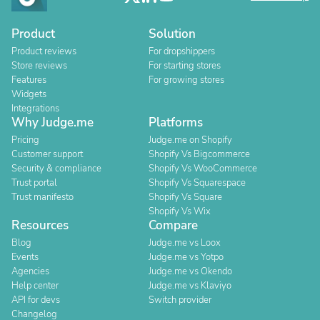
Product
Solution
Product reviews
For dropshippers
Store reviews
For starting stores
Features
For growing stores
Widgets
Integrations
Why Judge.me
Platforms
Pricing
Judge.me on Shopify
Customer support
Shopify Vs Bigcommerce
Security & compliance
Shopify Vs WooCommerce
Trust portal
Shopify Vs Squarespace
Trust manifesto
Shopify Vs Square
Shopify Vs Wix
Resources
Compare
Blog
Judge.me vs Loox
Events
Judge.me vs Yotpo
Agencies
Judge.me vs Okendo
Help center
Judge.me vs Klaviyo
API for devs
Switch provider
Changelog