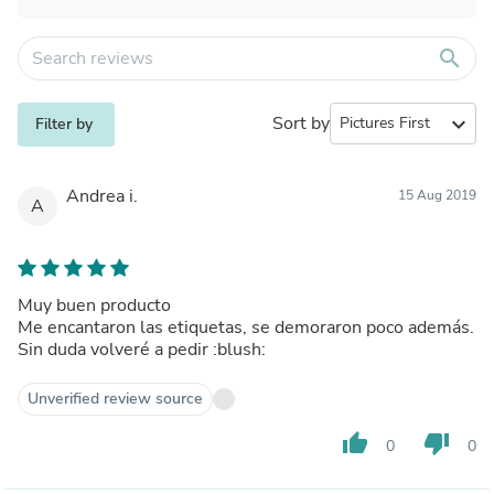
search
Sort by
expand_more
Filter by
Andrea i.
15 Aug 2019
A
Muy buen producto
Me encantaron las etiquetas, se demoraron poco además.
Sin duda volveré a pedir :blush:
Unverified review source
thumb_up
thumb_down
0
0