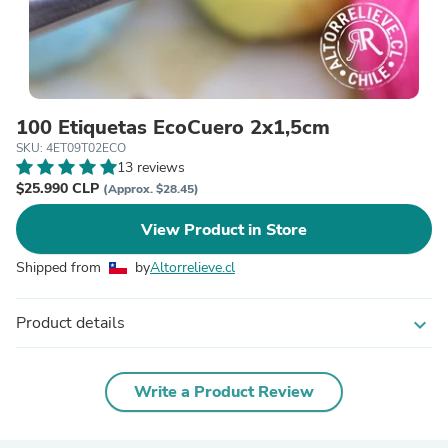
100 Etiquetas EcoCuero 2x1,5cm
SKU: 4ET09T02ECO
13 reviews
$25.990 CLP
(Approx. $28.45)
View Product in Store
Shipped from
by
Altorrelieve.cl
Product details
expand_more
Write a Product Review