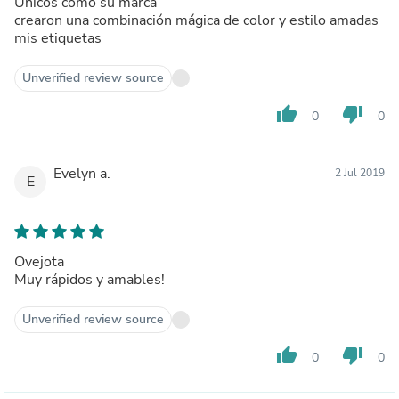
Únicos como su marca
crearon una combinación mágica de color y estilo amadas
mis etiquetas
Unverified review source
thumb_up
thumb_down
0
0
Evelyn a.
2 Jul 2019
E
Ovejota
Muy rápidos y amables!
Unverified review source
thumb_up
thumb_down
0
0