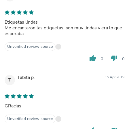
Etiquetas lindas
Me encantaron las etiquetas, son muy lindas y era lo que
esperaba
Unverified review source
thumb_up
thumb_down
0
0
Tabita p.
15 Apr 2019
T
GRacias
Unverified review source