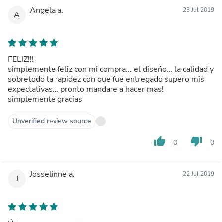
Angela a.
23 Jul 2019
A
FELIZ!!!
simplemente feliz con mi compra... el diseño... la calidad y
sobretodo la rapidez con que fue entregado supero mis
expectativas... pronto mandare a hacer mas!
simplemente gracias
Unverified review source
thumb_up
thumb_down
0
0
Josselinne a.
22 Jul 2019
J