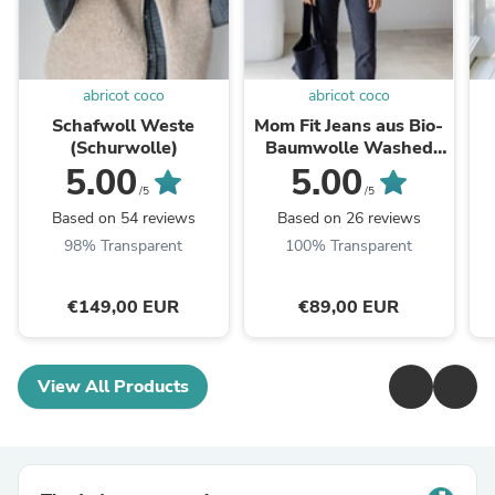
abricot coco
abricot coco
Schafwoll Weste
Mom Fit Jeans aus Bio-
(Schurwolle)
Baumwolle Washed
Black
5.00
5.00
/5
/5
Based on 54 reviews
Based on 26 reviews
98% Transparent
100% Transparent
€149,00 EUR
€89,00 EUR
View All Products