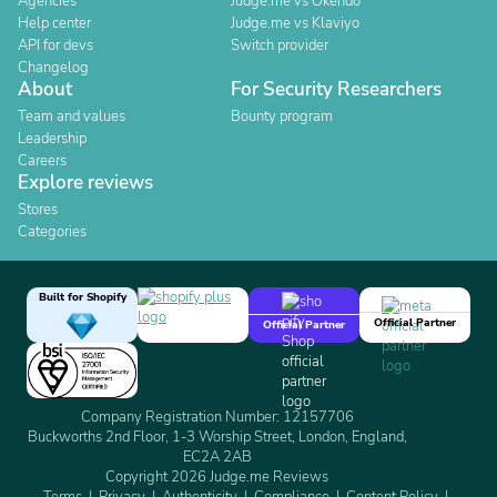
Agencies
Judge.me vs Okendo
Help center
Judge.me vs Klaviyo
API for devs
Switch provider
Changelog
About
For Security Researchers
Team and values
Bounty program
Leadership
Careers
Explore reviews
Stores
Categories
Built for Shopify
Official Partner
Official Partner
Company Registration Number: 12157706
Buckworths 2nd Floor, 1-3 Worship Street, London, England,
EC2A 2AB
Copyright 2026 Judge.me Reviews