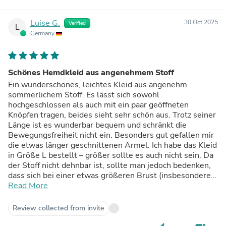
Luise G.
30 Oct 2025
Verified
L
Germany
Schönes Hemdkleid aus angenehmem Stoff
Ein wunderschönes, leichtes Kleid aus angenehm
sommerlichem Stoff. Es lässt sich sowohl
hochgeschlossen als auch mit ein paar geöffneten
Knöpfen tragen, beides sieht sehr schön aus. Trotz seiner
Länge ist es wunderbar bequem und schränkt die
Bewegungsfreiheit nicht ein. Besonders gut gefallen mir
die etwas länger geschnittenen Ärmel. Ich habe das Kleid
in Größe L bestellt – größer sollte es auch nicht sein. Da
der Stoff nicht dehnbar ist, sollte man jedoch bedenken,
dass sich bei einer etwas größeren Brust (insbesondere
in der Stillzeit) die Knopfleiste im Brustbereich leicht
Read More
spannen kann.
Review collected from invite