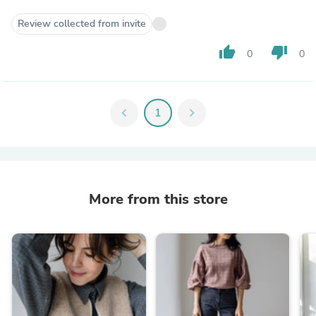
Review collected from invite
thumb_up
thumb_down
0
0
chevron_left
1
chevron_right
More from this store