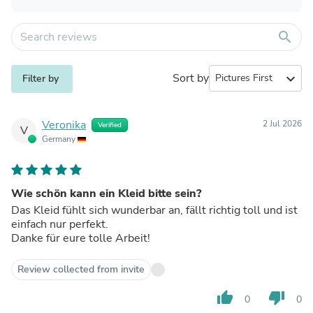
search
Sort by
expand_more
Filter by
Veronika
2 Jul 2026
Verified
V
Germany
Wie schön kann ein Kleid bitte sein?
Das Kleid fühlt sich wunderbar an, fällt richtig toll und ist
einfach nur perfekt.
Danke für eure tolle Arbeit!
Review collected from invite
thumb_up
thumb_down
0
0