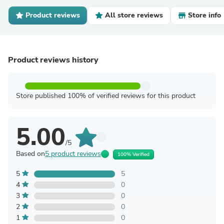
Product reviews
All store reviews
Store info
Product reviews history
Store published 100% of verified reviews for this product
5.00
/5
Based on
5 product reviews
100% Verified
5
5
4
0
3
0
2
0
1
0