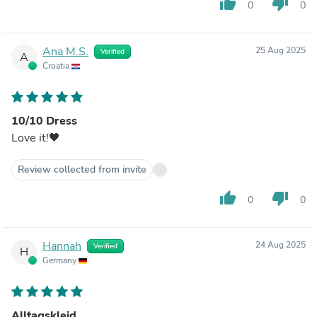
thumb_up
thumb_down
0
0
Ana M.S.
25 Aug 2025
Verified
A
Croatia
10/10 Dress
Love it!🖤
Review collected from invite
thumb_up
thumb_down
0
0
Hannah
24 Aug 2025
Verified
H
Germany
Alltagskleid