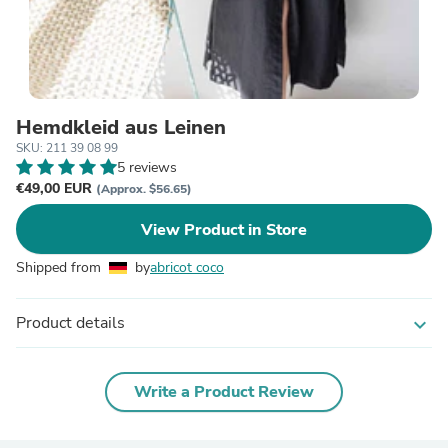
Hemdkleid aus Leinen
SKU: 211 39 08 99
5 reviews
€49,00 EUR
(Approx. $56.65)
View Product in Store
Shipped from
by
abricot coco
Product details
expand_more
Write a Product Review