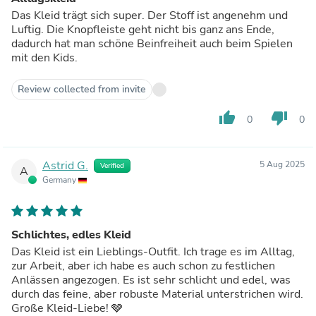
Das Kleid trägt sich super. Der Stoff ist angenehm und
Luftig. Die Knopfleiste geht nicht bis ganz ans Ende,
dadurch hat man schöne Beinfreiheit auch beim Spielen
mit den Kids.
Review collected from invite
thumb_up
thumb_down
0
0
Astrid G.
5 Aug 2025
Verified
A
Germany
Schlichtes, edles Kleid
Das Kleid ist ein Lieblings-Outfit. Ich trage es im Alltag,
zur Arbeit, aber ich habe es auch schon zu festlichen
Anlässen angezogen. Es ist sehr schlicht und edel, was
durch das feine, aber robuste Material unterstrichen wird.
Große Kleid-Liebe! 🩶