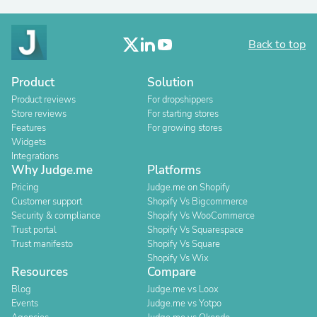
Back to top
Product
Solution
Product reviews
For dropshippers
Store reviews
For starting stores
Features
For growing stores
Widgets
Integrations
Why Judge.me
Platforms
Pricing
Judge.me on Shopify
Customer support
Shopify Vs Bigcommerce
Security & compliance
Shopify Vs WooCommerce
Trust portal
Shopify Vs Squarespace
Trust manifesto
Shopify Vs Square
Shopify Vs Wix
Resources
Compare
Blog
Judge.me vs Loox
Events
Judge.me vs Yotpo