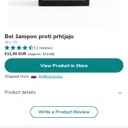
Bel šampon proti prhljaju
SKU: S5
11 reviews
€11,99 EUR
(Approx. $13.86)
View Product in Store
Shipped from
by
4kidsandus
Product details
expand_more
Write a Product Review