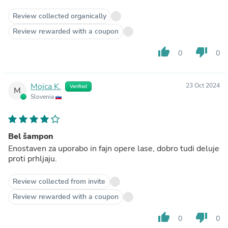
Review collected organically
Review rewarded with a coupon
thumb_up
thumb_down
0
0
Mojca K.
23 Oct 2024
Verified
M
Slovenia
Bel šampon
Enostaven za uporabo in fajn opere lase, dobro tudi deluje
proti prhljaju.
Review collected from invite
Review rewarded with a coupon
thumb_up
thumb_down
0
0