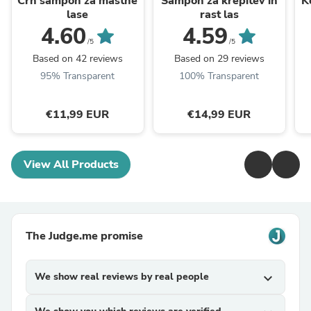
Črn šampon za mastne
Šampon za krepitev in
K
lase
rast las
4.60
4.59
/5
/5
Based on 42 reviews
Based on 29 reviews
95% Transparent
100% Transparent
€11,99 EUR
€14,99 EUR
View All Products
The Judge.me promise
We show real reviews by real people
expand_more