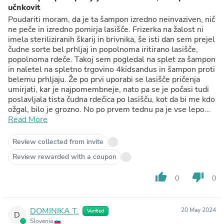
učnkovit
Poudariti moram, da je ta šampon izredno neinvaziven, nič
ne peče in izredno pomirja lasišče. Frizerka na žalost ni
imela steriliziranih škarij in brivnika, še isti dan sem prejel
čudne sorte bel prhljaj in popolnoma iritirano lasišče,
popolnoma rdeče. Takoj sem pogledal na splet za šampon
in naletel na spletno trgovino 4kidsandus in šampon proti
belemu prhljaju. Že po prvi uporabi se lasišče pričenja
umirjati, kar je najpomembneje, nato pa se je počasi tudi
poslavljala tista čudna rdečica po lasišču, kot da bi me kdo
ožgal, bilo je grozno. No po prvem tednu pa je vse lepo
izginjalo- Šampon preventivno uporabljam še danes, še
Read More
posebej zdaj, ko hodim k drugi frizerki, ampak bojim se
vseeno, ker niso več čisti kot so bili nekoč. Priporočam ga
Review collected from invite
predvsem zato, ker res izgine prhljaj, namerno si
Review rewarded with a coupon
razkuštram lase, da vidim ali ga je še kaj, ampak ga ni, tudi
lasje ne izpadajo. Priporočam, ker pomaga ne samo eni
thumb_up
thumb_down
0
0
stvari, pač pa kar mnogostransko, za vse vrste las, saj so
zdaj lasje tudi zelo bujni, čeprav so mi po tistem striženju
skoraj vsi izpadli!! Poskusite in se prepričajte tudi sami.
DOMINIKA T.
20 May 2024
Verified
D
Slovenia