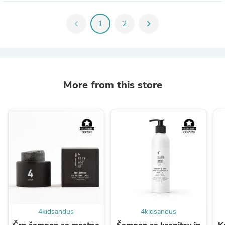
chevron_left
1
2
chevron_right
More from this store
4kidsandus
4kidsandus