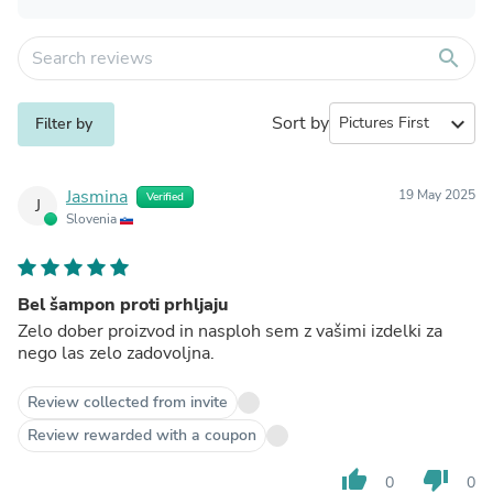
search
Sort by
expand_more
Filter by
Jasmina
19 May 2025
Verified
J
Slovenia
Bel šampon proti prhljaju
Zelo dober proizvod in nasploh sem z vašimi izdelki za
nego las zelo zadovoljna.
Review collected from invite
Review rewarded with a coupon
thumb_up
thumb_down
0
0