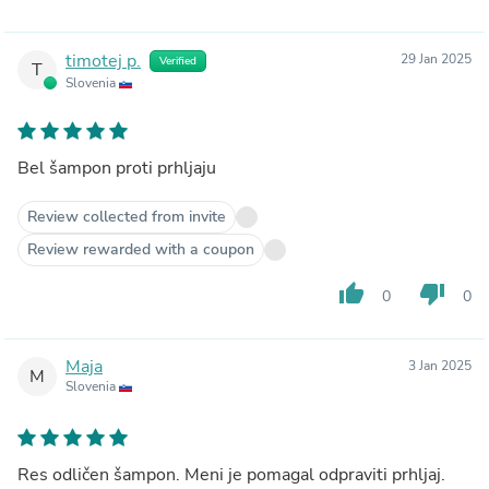
timotej p.
29 Jan 2025
Verified
T
Slovenia
Bel šampon proti prhljaju
Review collected from invite
Review rewarded with a coupon
thumb_up
thumb_down
0
0
Maja
3 Jan 2025
M
Slovenia
Res odličen šampon. Meni je pomagal odpraviti prhljaj.