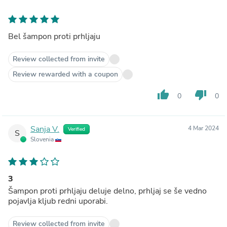
Bel šampon proti prhljaju
Review collected from invite
Review rewarded with a coupon
thumb_up
thumb_down
0
0
Sanja V.
4 Mar 2024
Verified
S
Slovenia
3
Šampon proti prhljaju deluje delno, prhljaj se še vedno
pojavlja kljub redni uporabi.
Review collected from invite