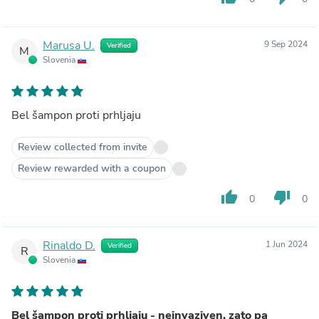
Marusa U.
9 Sep 2024
Verified
M
Slovenia
Bel šampon proti prhljaju
Review collected from invite
Review rewarded with a coupon
thumb_up
thumb_down
0
0
Rinaldo D.
1 Jun 2024
Verified
R
Slovenia
Bel šampon proti prhljaju - neinvaziven, zato pa