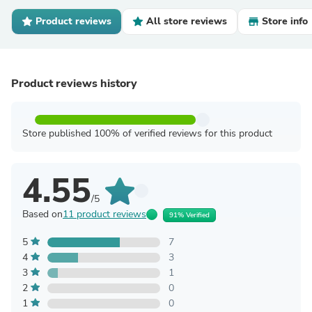
Product reviews
All store reviews
Store info
Product reviews history
Store published 100% of verified reviews for this product
4.55
/5
Based on
11 product reviews
91% Verified
5
7
4
3
3
1
2
0
1
0