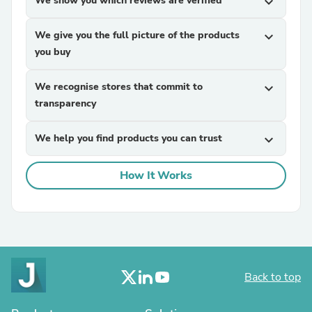
We show you which reviews are verified
expand_more
We give you the full picture of the products
expand_more
you buy
We recognise stores that commit to
expand_more
transparency
We help you find products you can trust
expand_more
How It Works
Back to top