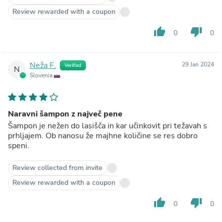
Review rewarded with a coupon
thumb_up
thumb_down
0
0
Neža F.
29 Jan 2024
Verified
N
Slovenia
Naravni šampon z največ pene
Šampon je nežen do lasišča in kar učinkovit pri težavah s
prhljajem. Ob nanosu že majhne količine se res dobro
speni.
Review collected from invite
Review rewarded with a coupon
thumb_up
thumb_down
0
0