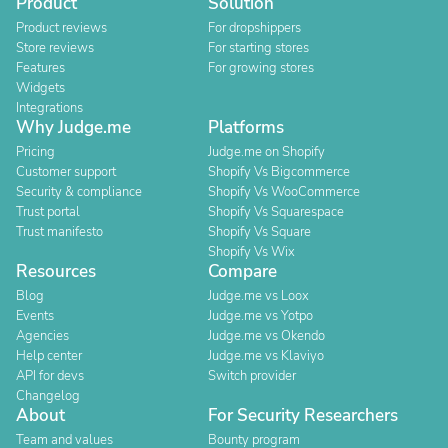
Product
Solution
Product reviews
For dropshippers
Store reviews
For starting stores
Features
For growing stores
Widgets
Integrations
Why Judge.me
Platforms
Pricing
Judge.me on Shopify
Customer support
Shopify Vs Bigcommerce
Security & compliance
Shopify Vs WooCommerce
Trust portal
Shopify Vs Squarespace
Trust manifesto
Shopify Vs Square
Shopify Vs Wix
Resources
Compare
Blog
Judge.me vs Loox
Events
Judge.me vs Yotpo
Agencies
Judge.me vs Okendo
Help center
Judge.me vs Klaviyo
API for devs
Switch provider
Changelog
About
For Security Researchers
Team and values
Bounty program