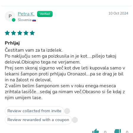
Petra K.
10 Oct 2024
Verified
P
Slovenia
Prhljaj
Čestitam vam za ta izdelek.
Po naključju sem ga poizkusila in je kot....pišejo takoj
deloval.Obicajno tega ne verjamem.
Prej sem skoraj sigurno več kot dve leti kupovala samo v
lekarni šampon proti prhljaju Oronazol...pa se drag je bil
in na žalost ni deloval.
Z vašim belim šamponom sem v roku enega meseca
zrihtala lasišče...sedaj ga nimam več.Obcasno si še kdaj z
njim umijem lase.
Review collected from invite
Review rewarded with a coupon
thumb_up
thumb_down
0
0